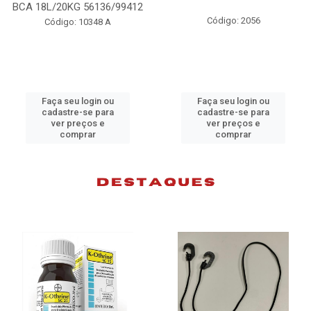
6/99412
98074
Código: 2056
 A
Código: 10383
ou
Faça seu login ou
Faça seu login 
ra
cadastre-se para
cadastre-se pa
ver preços e
ver preços e
comprar
comprar