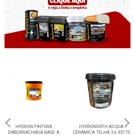
URA
HYDRONORTH ACQUA
HYDRONORTH GRA
ASE A
CERAMICA TELHA 3.6 93175
PEDRAS MARROCO