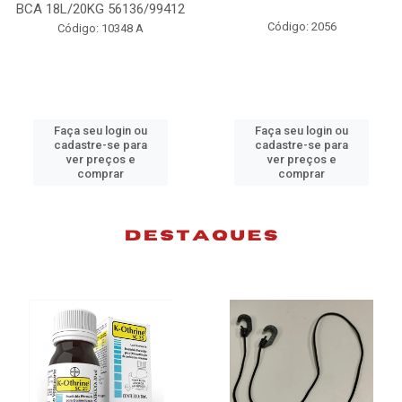
A 18L/20KG 56136/99412
Código: 2056
Código: 10348 A
Faça seu login ou
Faça seu login ou
cadastre-se para
cadastre-se para
ver preços e
ver preços e
comprar
comprar