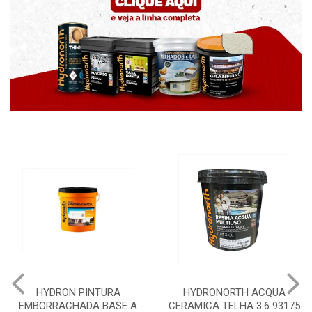
HYDRON PINTURA
HYDRONORTH ACQUA
H
EMBORRACHADA BASE A
CERAMICA TELHA 3.6 93175
P