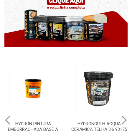
HYDRONORTH ACQUA
HYDRONORTH GRANFFI
 A
CERAMICA TELHA 3.6 93175
PEDRAS MARROCOS 20