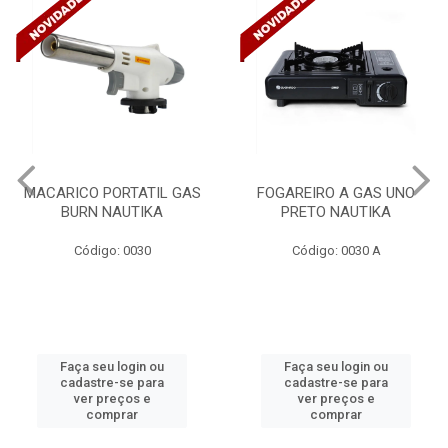
IL GAS
FOGAREIRO A GAS UNO
CANALETA 20X1
KA
PRETO NAUTIKA
C/DIVISORIA C/DUP
TRAMONTINA 5730
Código: 0030 A
Código: 4990
ou
Faça seu login ou
Faça seu login 
ra
cadastre-se para
cadastre-se pa
ver preços e
ver preços e
comprar
comprar