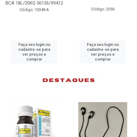
412
98074
Código: 2056
Código: 10383 B
Faça seu login ou
Faça seu login ou
cadastre-se para
cadastre-se para
ver preços e
ver preços e
comprar
comprar