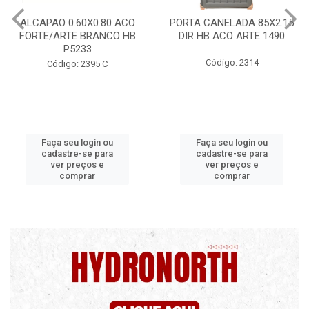
ACO
PORTA CANELADA 85X2.15
PORTA LAMINADA 60
 HB
DIR HB ACO ARTE 1490
DIR POP/MIX HB
1300.5/P7126
Código: 2314
Código: 2340
Faça seu login ou
Faça seu login ou
cadastre-se para
cadastre-se para
ver preços e
ver preços e
comprar
comprar