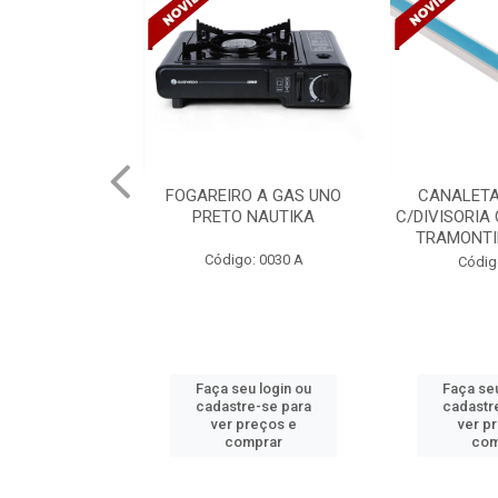
O A GAS UNO
CANALETA 20X10X2M
ADESI
 NAUTIKA
C/DIVISORIA C/DUPLA FACE
INSTANTANE
TRAMONTINA 57300/...
2
: 0030 A
Código: 4990
Códig
u login ou
Faça seu login ou
Faça seu
e-se para
cadastre-se para
cadastr
reços e
ver preços e
ver p
mprar
comprar
com