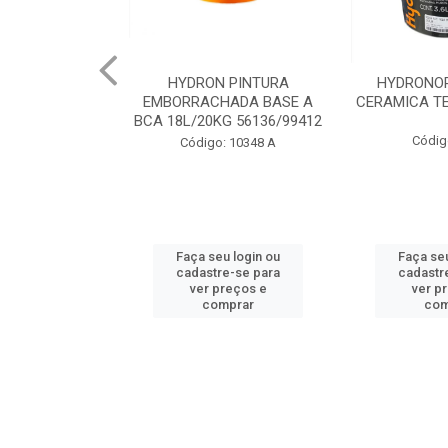
 PINTURA
HYDRONORTH ACQUA
HYDRONORT
HADA BASE A
CERAMICA TELHA 3.6 93175
PEDRAS MA
G 56136/99412
98
Código: 2056
: 10348 A
Código:
u login ou
Faça seu login ou
Faça seu
e-se para
cadastre-se para
cadastr
reços e
ver preços e
ver p
mprar
comprar
com