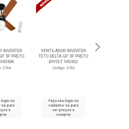
R INVERTER
TINTA SPRAY USO GERAL
HYDRONORTH
GP 3P PRETO
VERNIZ BR 400ML/240G
COLA PEDRA
 543302
MUNDIAL
Código: 
: 2765
Código: 5333 B
 login ou
Faça seu login ou
Faça seu 
-se para
cadastre-se para
cadastre
eços e
ver preços e
ver pr
prar
comprar
comp