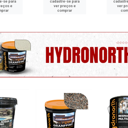
re-se para
cadastre-se para
cadast
preços e
ver preços e
ver 
omprar
comprar
co