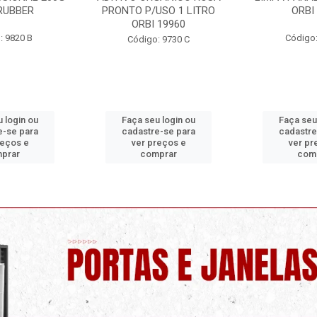
/USO 1 LITRO
ORBI 1577
OR
I 19960
Código: 9730 F
Códig
o: 9730 C
eu login ou
Faça seu login ou
Faça se
re-se para
cadastre-se para
cadast
preços e
ver preços e
ver 
omprar
comprar
co