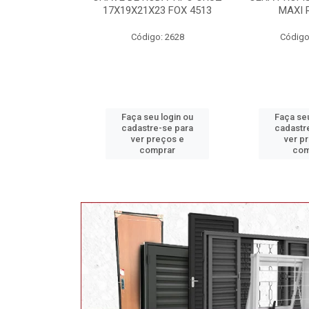
1X23 FOX 4513
MAXI RUBBER
PRONTO P
ORB
igo: 2628
Código: 9820 B
Códig
seu login ou
Faça seu login ou
Faça s
tre-se para
cadastre-se para
cadast
 preços e
ver preços e
ver 
omprar
comprar
c