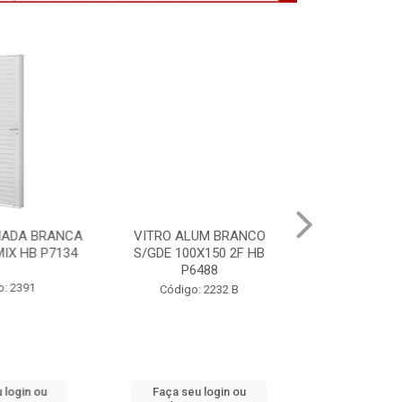
LUM BRANCO
PORTA MOGNO BAT. FERRO
FECHADURA 
0X150 2F HB
ACO ARTE 85X2,15 D 5449
PRETA 
6488
Código: 2309
Código
o: 2232 B
u login ou
Faça seu login ou
Faça se