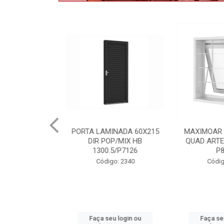
MINADA 60X215
MAXIMOAR 50X50 C/GDE
VENEZIANA
POP/MIX HB
QUAD ARTE BRANCO HB
3F C/GD
0.5/P7126
P8334
VNAG
igo: 2340
Código: 2395
Códig
seu login ou
Faça seu login ou
Faça s