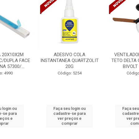
VO COLA
VENTILADOR INVERTER
VENTILADO
A QUARTZOLIT
TETO DELTA GP 3P PRETO
TETO DELTA 
0G
BIVOLT 543308
BIVOLT
o: 5254
Código: 2764
Código
 login ou
Faça seu login ou
Faça seu
e-se para
cadastre-se para
cadastre
reços e
ver preços e
ver pr
prar
comprar
com