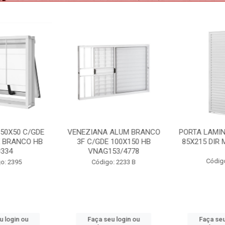
 ALUM BRANCO
PORTA LAMINADA BRANCA
VITRO A
E 100X150 HB
85X215 DIR MIX HB P7134
S/GDE 10
153/4778
P
Código: 2391
o: 2233 B
Códig
eu login ou
Faça seu login ou
Faça se