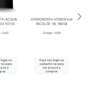
 HYDROFILM
HYDRONORTH ACR STAND
HYDRONORTH 
18L 98058
RENDE BCO GELO 3.6 8341
0.900 
: 2039
Código: 10219
Código
 login ou
Faça seu login ou
Faça seu 
-se para
cadastre-se para
cadastre
eços e
ver preços e
ver pr
prar
comprar
comp