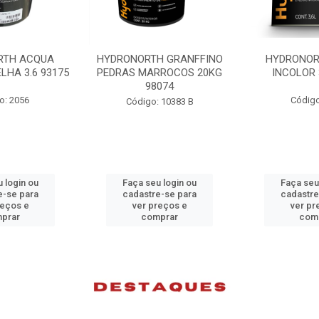
H GRANFFINO
HYDRONORTH ACQUA
HYDRONORTH
RROCOS 20KG
INCOLOR 3.6 93194
INCOLOR 
074
Código: 2052
Código
 10383 B
 login ou
Faça seu login ou
Faça seu
e-se para
cadastre-se para
cadastre
reços e
ver preços e
ver pr
prar
comprar
com