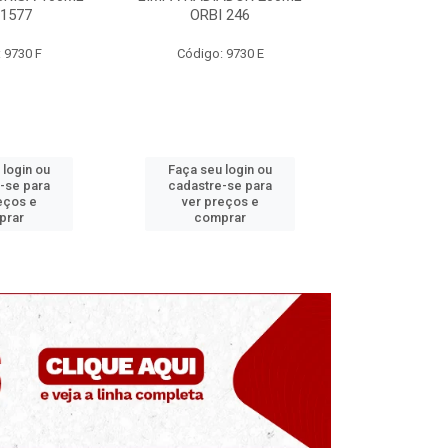
BI 246
MUNDIAL PRIME
300ML 
o: 9730 E
Código: 5334
Código
u login ou
Faça seu login ou
Faça se
re-se para
cadastre-se para
cadastr
preços e
ver preços e
ver p
mprar
comprar
co