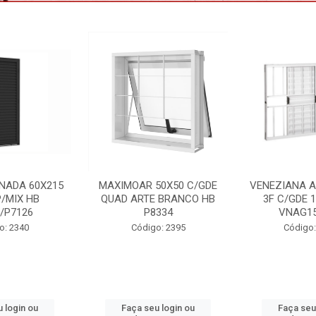
50X50 C/GDE
VENEZIANA ALUM BRANCO
PORTA LAMI
 BRANCO HB
3F C/GDE 100X150 HB
85X215 DIR 
334
VNAG153/4778
Código
o: 2395
Código: 2233 B
 login ou
Faça seu login ou
Faça seu