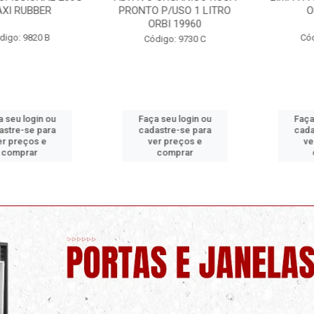
RUBBER
PRONTO P/USO 1 LITRO
ORBI
ORBI 19960
: 9820 B
Código:
Código: 9730 C
 login ou
Faça seu login ou
Faça seu
e-se para
cadastre-se para
cadastre
reços e
ver preços e
ver pr
prar
comprar
com