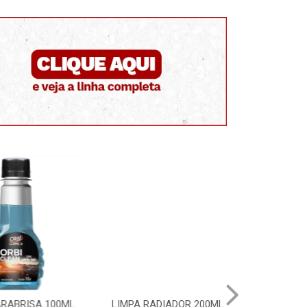
BRISA 100ML
LIMPA RADIADOR 200ML
RENOVADOR