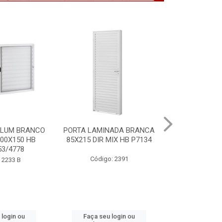
NADA BRANCA
VITRO ALUM BRANCO
PORTA MOGNO
MIX HB P7134
S/GDE 100X150 2F HB
ACO ARTE 85X
P6488
: 2391
Código
Código: 2232 B
 login ou
Faça seu login ou
Faça seu 