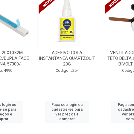
ADESIVO COLA
VENTILADOR INVERTER
VEN
ANTANEA QUARTZOLIT
TETO DELTA GP 3P PRETO
TETO
20G
BIVOLT 543308
Código: 5254
Código: 2764
Faça seu login ou
Faça seu login ou
cadastre-se para
cadastre-se para
ver preços e
ver preços e
comprar
comprar