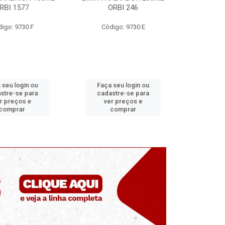
 1577
ORBI 246
50ML ORB
 9730 F
Código: 9730 E
Código:
 login ou
Faça seu login ou
Faça seu 
-se para
cadastre-se para
cadastre
eços e
ver preços e
ver pr
prar
comprar
comp