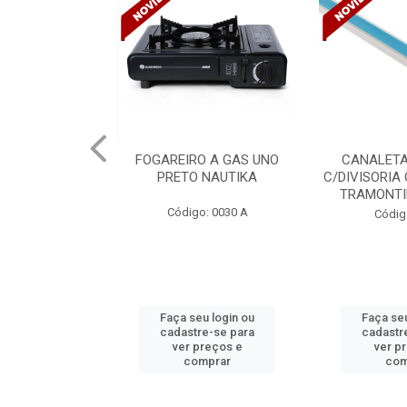
GAREIRO A GAS UNO
CANALETA 20X10X2M
PRETO NAUTIKA
C/DIVISORIA C/DUPLA FACE
INST
TRAMONTINA 57300/...
Código: 0030 A
Código: 4990
Faça seu login ou
Faça seu login ou
cadastre-se para
cadastre-se para
ver preços e
ver preços e
comprar
comprar