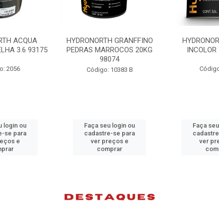
H GRANFFINO
HYDRONORTH ACQUA
HYDRONORTH
RROCOS 20KG
INCOLOR 3.6 93194
INCOLOR 
074
Código: 2052
Código
 10383 B
 login ou
Faça seu login ou
Faça seu
e-se para
cadastre-se para
cadastre
reços e
ver preços e
ver pr
prar
comprar
com