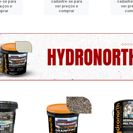
e-se para
cadastre-se para
cadastre
reços e
ver preços e
ver pr
prar
comprar
com