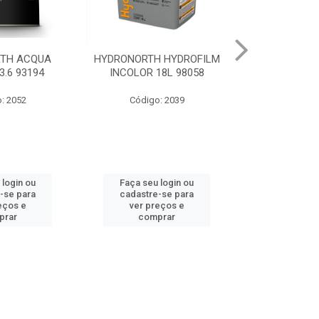
 HYDROFILM
HYDRONORTH ACR STAND
HYDRONORTH 
18L 98058
RENDE BCO GELO 3.6 8341
0.900 
: 2039
Código: 10219
Código
 login ou
Faça seu login ou
Faça seu 
-se para
cadastre-se para
cadastre
eços e
ver preços e
ver pr
prar
comprar
comp