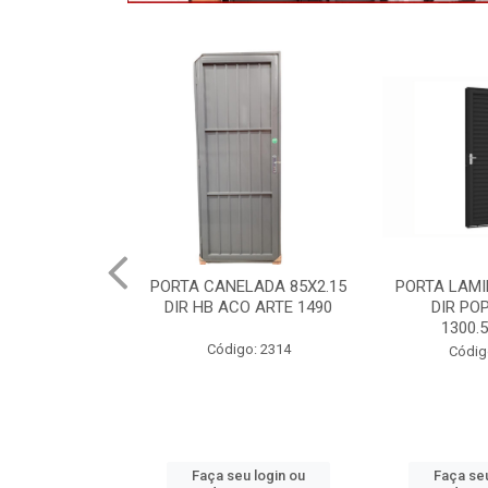
LADA 85X2.15
PORTA LAMINADA 60X215
MAXIMOAR 
O ARTE 1490
DIR POP/MIX HB
QUAD ARTE
1300.5/P7126
P8
o: 2314
Código: 2340
Códig
u login ou
Faça seu login ou
Faça seu