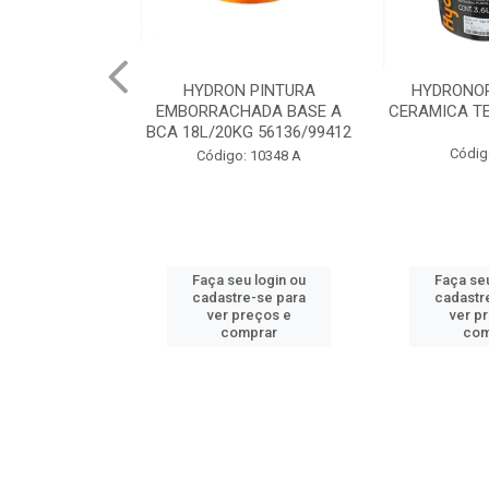
 PINTURA
HYDRONORTH ACQUA
HYDRONORT
HADA BASE A
CERAMICA TELHA 3.6 93175
PEDRAS MA
G 56136/99412
98
Código: 2056
: 10348 A
Código:
u login ou
Faça seu login ou
Faça seu
e-se para
cadastre-se para
cadastr
reços e
ver preços e
ver p
mprar
comprar
com