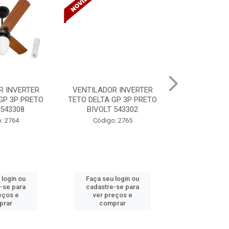
TILADOR INVERTER
TINTA SPRAY USO GERAL
HYDR
 DELTA GP 3P PRETO
VERNIZ BR 400ML/240G
COLA
BIVOLT 543302
MUNDIAL
Código: 2765
Código: 5333 B
Faça seu login ou
Faça seu login ou
F
cadastre-se para
cadastre-se para
ver preços e
ver preços e
comprar
comprar