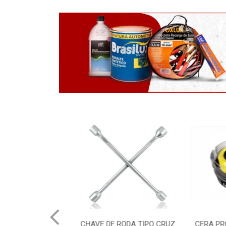
NSFERENCIA
CHAVE DE RODA TIPO CRUZ
CERA PROFI