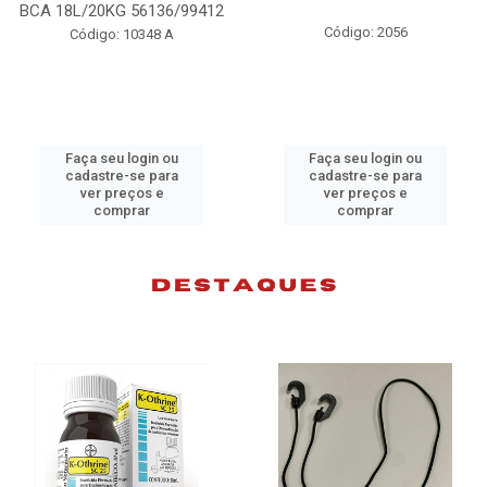
A 18L/20KG 56136/99412
Código: 2056
Código: 10348 A
Faça seu login ou
Faça seu login ou
cadastre-se para
cadastre-se para
ver preços e
ver preços e
comprar
comprar