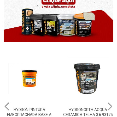
HYDRON PINTURA
HYDRONORTH ACQUA
H
EMBORRACHADA BASE A
CERAMICA TELHA 3.6 93175
P