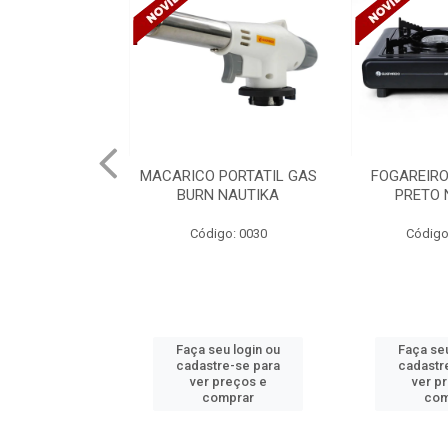
A RET ESG
MACARICO PORTATIL GAS
FOGAREIRO
150 DURIN
BURN NAUTIKA
PRETO 
o: 2955
Código: 0030
Código
u login ou
Faça seu login ou
Faça seu
e-se para
cadastre-se para
cadastr
reços e
ver preços e
ver p
mprar
comprar
com