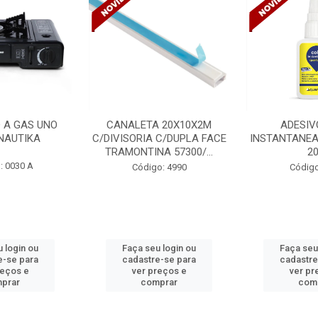
 A GAS UNO
CANALETA 20X10X2M
ADESIV
NAUTIKA
C/DIVISORIA C/DUPLA FACE
INSTANTANEA
TRAMONTINA 57300/...
2
: 0030 A
Código: 4990
Código
 login ou
Faça seu login ou
Faça seu
e-se para
cadastre-se para
cadastre
reços e
ver preços e
ver pr
prar
comprar
com