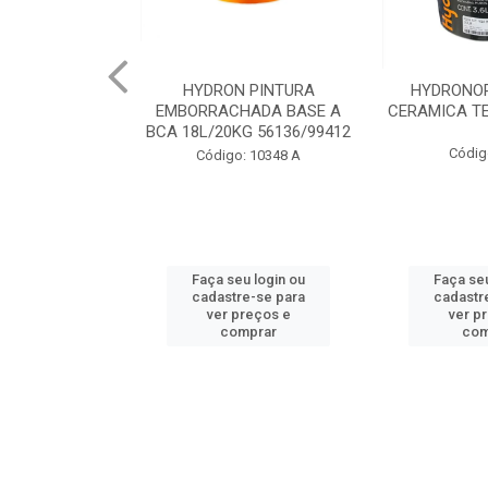
VOPISO MARR
HYDRON PINTURA
HYDRONO
18LT 93300
EMBORRACHADA BASE A
CERAMICA TE
BCA 18L/20KG 56136/99412
o: 1978
Códig
Código: 10348 A
u login ou
Faça seu login ou
Faça seu
e-se para
cadastre-se para
cadastr
reços e
ver preços e
ver p
mprar
comprar
com