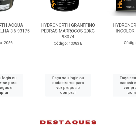
RTH ACQUA
HYDRONORTH GRANFFINO
HYDRONOR
LHA 3.6 93175
PEDRAS MARROCOS 20KG
INCOLOR 
98074
o: 2056
Código
Código: 10383 B
 login ou
Faça seu login ou
Faça seu
e-se para
cadastre-se para
cadastre
reços e
ver preços e
ver pr
prar
comprar
com