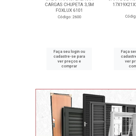
 TEKBOND
CARGAS CHUPETA 3,5M
17X19X21X
FOXLUX 6101
: 3214 B
Códig
Código: 2600
u login ou
Faça seu login ou
Faça seu
e-se para
cadastre-se para
cadastr
reços e
ver preços e
ver p
mprar
comprar
com