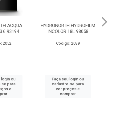
TH ACQUA
HYDRONORTH HYDROFILM
HYDRONORTH
3.6 93194
INCOLOR 18L 98058
RENDE BCO GE
: 2052
Código: 2039
Código:
 login ou
Faça seu login ou
Faça seu 
-se para
cadastre-se para
cadastre
eços e
ver preços e
ver pr
prar
comprar
comp