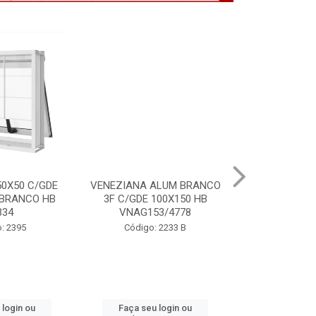
ALUM BRANCO
PORTA LAMINADA BRANCA
VITRO ALU
100X150 HB
85X215 DIR MIX HB P7134
S/GDE 100X
3/4778
P64
Código: 2391
 2233 B
Código:
 login ou
Faça seu login ou
Faça seu 