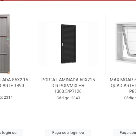
NADA 60X215
MAXIMOAR 50X50 C/GDE
VENEZIANA 
P/MIX HB
QUAD ARTE BRANCO HB
3F C/GDE 
5/P7126
P8334
VNAG15
o: 2340
Código: 2395
Código:
 login ou
Faça seu login ou
Faça seu