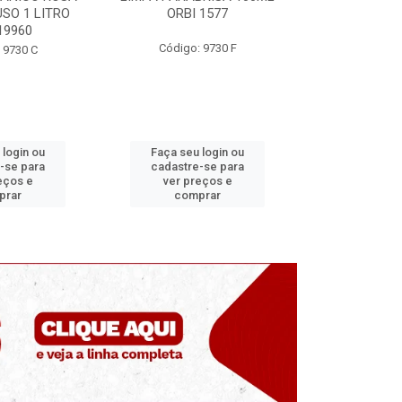
SO 1 LITRO
ORBI 1577
ORBI
19960
Código: 9730 F
Código:
 9730 C
 login ou
Faça seu login ou
Faça seu 
-se para
cadastre-se para
cadastre
eços e
ver preços e
ver pr
prar
comprar
comp