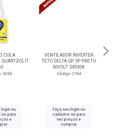
O COLA
VENTILADOR INVERTER
VENTILADOR
 QUARTZOLIT
TETO DELTA GP 3P PRETO
TETO DELTA 
0G
BIVOLT 543308
BIVOLT 
: 5254
Código: 2764
Código
 login ou
Faça seu login ou
Faça seu 
-se para
cadastre-se para
cadastre
eços e
ver preços e
ver pr
prar
comprar
comp