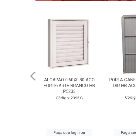
.60X0.80 ACO
PORTA CANELADA 85X2.15
PORTA LAMI
E BRANCO HB
DIR HB ACO ARTE 1490
DIR PO
5233
1300.
Código: 2314
: 2395 C
Códig
u login ou
Faça seu login ou
Faça seu