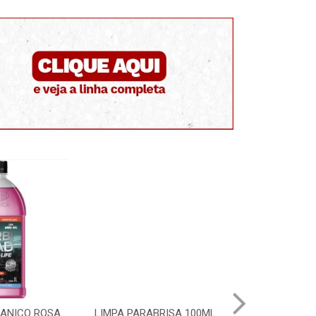
GANICO ROSA
LIMPA PARABRISA 100ML
LIMPA RADI