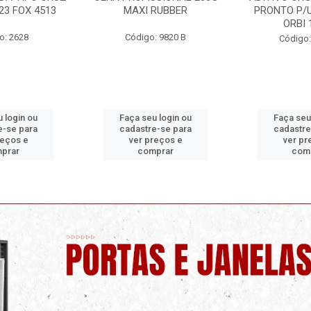
23 FOX 4513
MAXI RUBBER
PRONTO P/U
ORBI 
o: 2628
Código: 9820 B
Código:
 login ou
Faça seu login ou
Faça seu
e-se para
cadastre-se para
cadastre
reços e
ver preços e
ver pr
prar
comprar
com