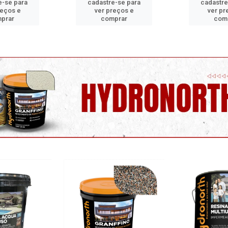
e-se para
cadastre-se para
cadastre
reços e
ver preços e
ver pr
prar
comprar
com