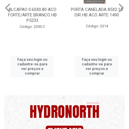
CO
PORTA CANELADA 85X2.15
PORTA LAMINADA 60X2
HB
DIR HB ACO ARTE 1490
DIR POP/MIX HB
1300.5/P7126
Código: 2314
Código: 2340
Faça seu login ou
Faça seu login ou
cadastre-se para
cadastre-se para
ver preços e
ver preços e
comprar
comprar