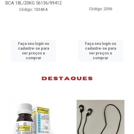
A 18L/20KG 56136/99412
Código: 2056
Código: 10348 A
Faça seu login ou
Faça seu login ou
cadastre-se para
cadastre-se para
ver preços e
ver preços e
comprar
comprar