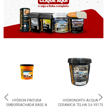
YDRON PINTURA
HYDRONORTH ACQUA
HYDR
RRACHADA BASE A
CERAMICA TELHA 3.6 93175
PEDR