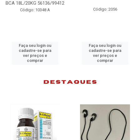
L/20KG 56136/99412
Código: 2056
Código: 10348 A
aça seu login ou
Faça seu login ou
F
cadastre-se para
cadastre-se para
ver preços e
ver preços e
comprar
comprar