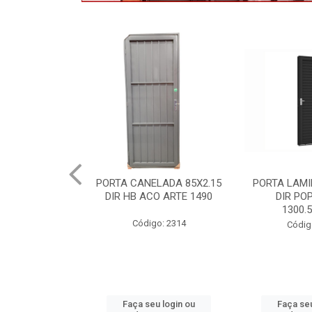
LADA 85X2.15
PORTA LAMINADA 60X215
MAXIMOAR 
O ARTE 1490
DIR POP/MIX HB
QUAD ARTE
1300.5/P7126
P8
o: 2314
Código: 2340
Códig
u login ou
Faça seu login ou
Faça seu