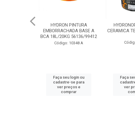
 PINTURA
HYDRONORTH ACQUA
HYDRONORT
HADA BASE A
CERAMICA TELHA 3.6 93175
PEDRAS MA
G 56136/99412
98
Código: 2056
: 10348 A
Código:
u login ou
Faça seu login ou
Faça seu
e-se para
cadastre-se para
cadastr
reços e
ver preços e
ver p
mprar
comprar
com