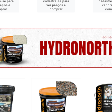
e-se para
cadastre-se para
cadastre
reços e
ver preços e
ver pr
prar
comprar
com