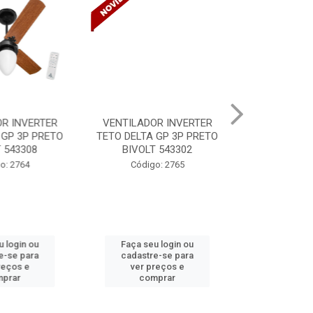
R INVERTER
VENTILADOR INVERTER
TINTA SPRAY
GP 3P PRETO
TETO DELTA GP 3P PRETO
VERNIZ BR 
 543308
BIVOLT 543302
MUND
: 2764
Código: 2765
Código:
 login ou
Faça seu login ou
Faça seu 
-se para
cadastre-se para
cadastre
eços e
ver preços e
ver pr
prar
comprar
comp