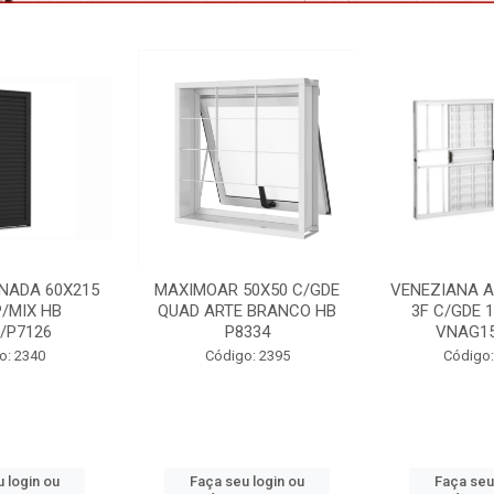
50X50 C/GDE
VENEZIANA ALUM BRANCO
PORTA LAMI
 BRANCO HB
3F C/GDE 100X150 HB
85X215 DIR 
334
VNAG153/4778
Código
o: 2395
Código: 2233 B
 login ou
Faça seu login ou
Faça seu