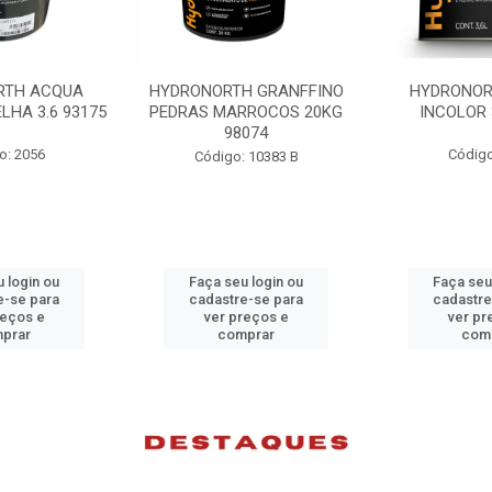
H GRANFFINO
HYDRONORTH ACQUA
HYDRONORTH
RROCOS 20KG
INCOLOR 3.6 93194
INCOLOR 
074
Código: 2052
Código
 10383 B
 login ou
Faça seu login ou
Faça seu
e-se para
cadastre-se para
cadastre
reços e
ver preços e
ver pr
prar
comprar
com