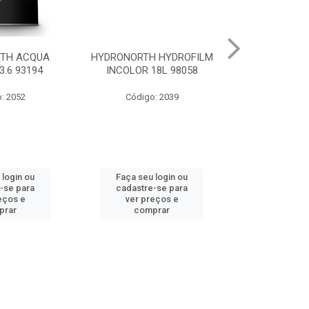
 HYDROFILM
HYDRONORTH ACR STAND
HYDRONORTH 
18L 98058
RENDE BCO GELO 3.6 8341
0.900 
: 2039
Código: 10219
Código
 login ou
Faça seu login ou
Faça seu 
-se para
cadastre-se para
cadastre
eços e
ver preços e
ver pr
prar
comprar
comp