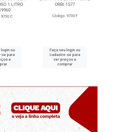
 1577
ORBI 246
MUNDIAL
 9730 F
Código: 9730 E
Código
 login ou
Faça seu login ou
Faça seu 
-se para
cadastre-se para
cadastre
eços e
ver preços e
ver pr
prar
comprar
comp