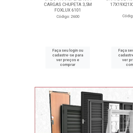
HUPETA 3,5M
17X19X21X23 FOX 4513
MAXI 
UX 6101
Código: 2628
Código
o: 2600
u login ou
Faça seu login ou
Faça seu
e-se para
cadastre-se para
cadastr
reços e
ver preços e
ver p
mprar
comprar
com