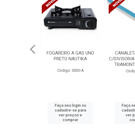
PORTATIL GAS
FOGAREIRO A GAS UNO
CANALETA
NAUTIKA
PRETO NAUTIKA
C/DIVISORIA
TRAMONTIN
o: 0030
Código: 0030 A
Códig
u login ou
Faça seu login ou
Faça seu
e-se para
cadastre-se para
cadastr
reços e
ver preços e
ver p
mprar
comprar
com