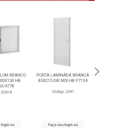
NADA BRANCA
VITRO ALUM BRANCO
PORTA MOGNO
MIX HB P7134
S/GDE 100X150 2F HB
ACO ARTE 85X
P6488
: 2391
Código
Código: 2232 B
 login ou
Faça seu login ou
Faça seu 