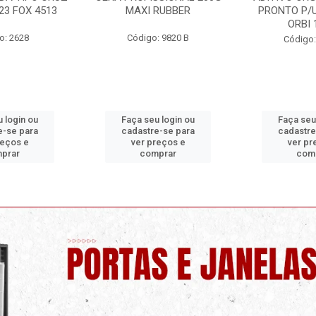
RUBBER
PRONTO P/USO 1 LITRO
ORBI
ORBI 19960
: 9820 B
Código:
Código: 9730 C
 login ou
Faça seu login ou
Faça seu
e-se para
cadastre-se para
cadastre
reços e
ver preços e
ver pr
prar
comprar
com