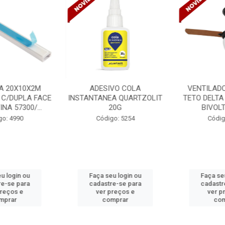
 20X10X2M
ADESIVO COLA
VENTILADO
 C/DUPLA FACE
INSTANTANEA QUARTZOLIT
TETO DELTA 
A 57300/...
20G
BIVOLT
o: 4990
Código: 5254
Código
 login ou
Faça seu login ou
Faça seu
e-se para
cadastre-se para
cadastre
reços e
ver preços e
ver pr
prar
comprar
com