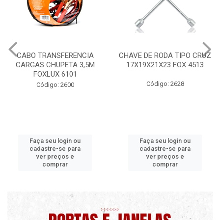
ANSFERENCIA
CHAVE DE RODA TIPO CRUZ
CERA PROF
HUPETA 3,5M
17X19X21X23 FOX 4513
MAXI
LUX 6101
Código: 2628
Códig
go: 2600
eu login ou
Faça seu login ou
Faça s
re-se para
cadastre-se para
cadast
preços e
ver preços e
ver 
omprar
comprar
c