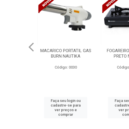
PORTATIL GAS
FOGAREIRO A GAS UNO
CANALETA
NAUTIKA
PRETO NAUTIKA
C/DIVISORIA
TRAMONTIN
o: 0030
Código: 0030 A
Códig
u login ou
Faça seu login ou
Faça seu
e-se para
cadastre-se para
cadastr
reços e
ver preços e
ver p
mprar
comprar
com