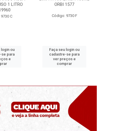
 1577
ORBI 246
MUNDIAL
 9730 F
Código: 9730 E
Código
 login ou
Faça seu login ou
Faça seu 
-se para
cadastre-se para
cadastre
eços e
ver preços e
ver pr
prar
comprar
comp