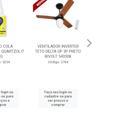
R INVERTER
VENTILADOR INVERTER
TINTA SPRAY
GP 3P PRETO
TETO DELTA GP 3P PRETO
VERNIZ BR 
 543308
BIVOLT 543302
MUND
: 2764
Código: 2765
Código:
 login ou
Faça seu login ou
Faça seu 
-se para
cadastre-se para
cadastre
eços e
ver preços e
ver pr
prar
comprar
comp