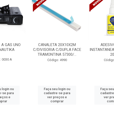
 20X10X2M
ADESIVO COLA
VENTILADO
 C/DUPLA FACE
INSTANTANEA QUARTZOLIT
TETO DELTA 
A 57300/...
20G
BIVOLT
o: 4990
Código: 5254
Código
 login ou
Faça seu login ou
Faça seu
e-se para
cadastre-se para
cadastre
reços e
ver preços e
ver pr
prar
comprar
com