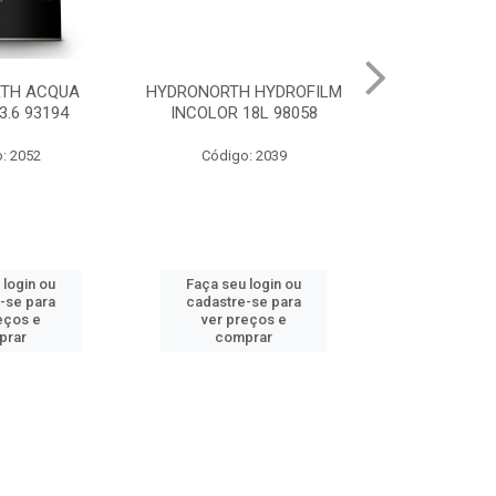
 HYDROFILM
HYDRONORTH ACR STAND
HYDRONORTH 
18L 98058
RENDE BCO GELO 3.6 8341
0.900 
: 2039
Código: 10219
Código
 login ou
Faça seu login ou
Faça seu 
-se para
cadastre-se para
cadastre
eços e
ver preços e
ver pr
prar
comprar
comp