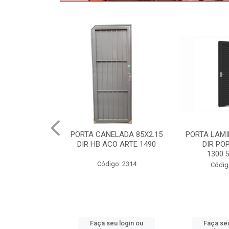
LADA 85X2.15
PORTA LAMINADA 60X215
MAXIMOAR 
O ARTE 1490
DIR POP/MIX HB
QUAD ARTE
1300.5/P7126
P8
o: 2314
Código: 2340
Códig
u login ou
Faça seu login ou
Faça seu