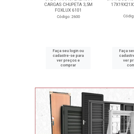
HUPETA 3,5M
17X19X21X23 FOX 4513
MAXI 
UX 6101
Código: 2628
Código
o: 2600
u login ou
Faça seu login ou
Faça seu
e-se para
cadastre-se para
cadastr
reços e
ver preços e
ver p
mprar
comprar
com