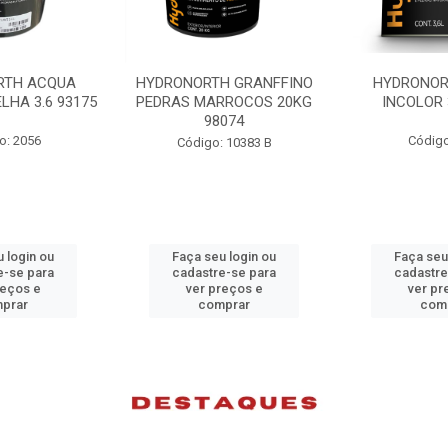
H GRANFFINO
HYDRONORTH ACQUA
HYDRONORTH
RROCOS 20KG
INCOLOR 3.6 93194
INCOLOR 
074
Código: 2052
Código
 10383 B
 login ou
Faça seu login ou
Faça seu
e-se para
cadastre-se para
cadastre
reços e
ver preços e
ver pr
prar
comprar
com