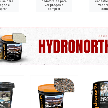
e-se para
cadastre-se para
cadastre
reços e
ver preços e
ver pr
prar
comprar
com