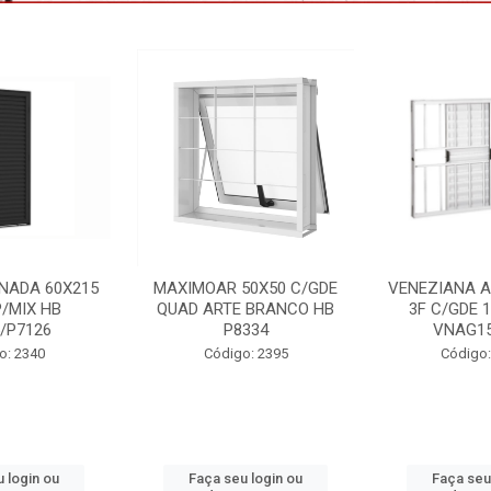
50X50 C/GDE
VENEZIANA ALUM BRANCO
PORTA LAMI
 BRANCO HB
3F C/GDE 100X150 HB
85X215 DIR 
334
VNAG153/4778
Código
o: 2395
Código: 2233 B
 login ou
Faça seu login ou
Faça seu