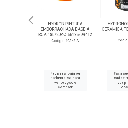
 PINTURA
HYDRONORTH ACQUA
HYDRONORT
HADA BASE A
CERAMICA TELHA 3.6 93175
PEDRAS MA
G 56136/99412
98
Código: 2056
: 10348 A
Código:
u login ou
Faça seu login ou
Faça seu
e-se para
cadastre-se para
cadastr
reços e
ver preços e
ver p
mprar
comprar
com