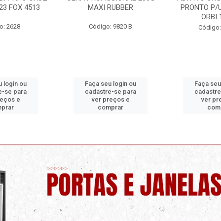
RUBBER
PRONTO P/USO 1 LITRO
ORBI
ORBI 19960
: 9820 B
Código:
Código: 9730 C
 login ou
Faça seu login ou
Faça seu
e-se para
cadastre-se para
cadastre
reços e
ver preços e
ver pr
prar
comprar
com