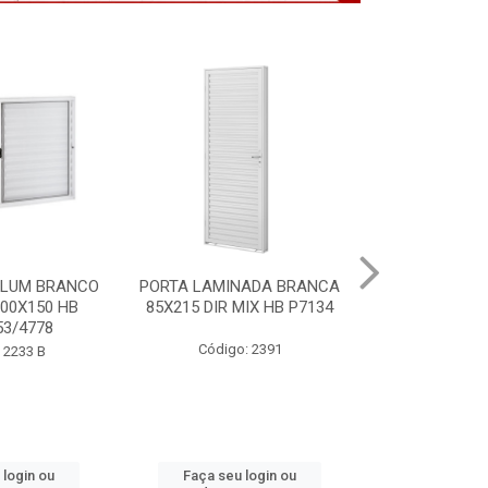
NADA BRANCA
VITRO ALUM BRANCO
PORTA MOGNO
MIX HB P7134
S/GDE 100X150 2F HB
ACO ARTE 85X
P6488
: 2391
Código
Código: 2232 B
 login ou
Faça seu login ou
Faça seu 