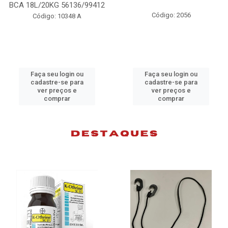
KG 56136/99412
Código: 2056
o: 10348 A
Códig
eu login ou
Faça seu login ou
Faça s
re-se para
cadastre-se para
cadast
preços e
ver preços e
ver 
omprar
comprar
c