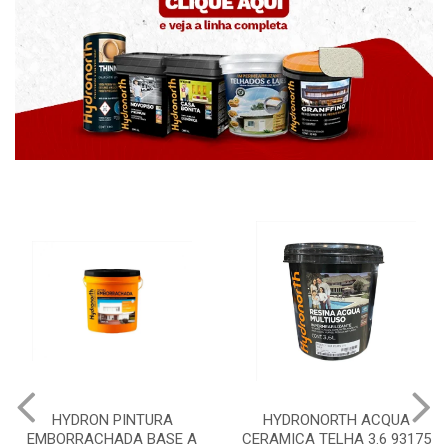
N PINTURA
HYDRONORTH ACQUA
HYDRONOR
HADA BASE A
CERAMICA TELHA 3.6 93175
PEDRAS M