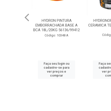
 PINTURA
HYDRONORTH ACQUA
HYDRONORT
HADA BASE A
CERAMICA TELHA 3.6 93175
PEDRAS MA
G 56136/99412
98
Código: 2056
: 10348 A
Código:
u login ou
Faça seu login ou
Faça seu
e-se para
cadastre-se para
cadastr
reços e
ver preços e
ver p
mprar
comprar
com