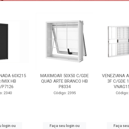
50X50 C/GDE
VENEZIANA ALUM BRANCO
PORTA LAMI
 BRANCO HB
3F C/GDE 100X150 HB
85X215 DIR 
334
VNAG153/4778
Código
o: 2395
Código: 2233 B
 login ou
Faça seu login ou
Faça seu