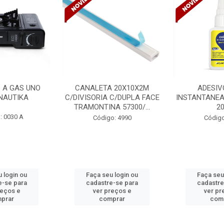
 20X10X2M
ADESIVO COLA
VENTILADO
 C/DUPLA FACE
INSTANTANEA QUARTZOLIT
TETO DELTA 
A 57300/...
20G
BIVOLT
o: 4990
Código: 5254
Código
 login ou
Faça seu login ou
Faça seu
e-se para
cadastre-se para
cadastre
reços e
ver preços e
ver pr
prar
comprar
com