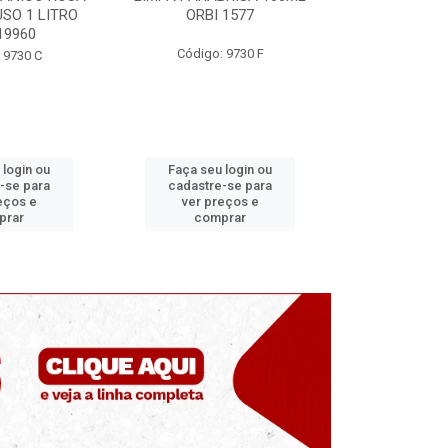
 1577
ORBI 246
MUNDIAL
 9730 F
Código: 9730 E
Código
 login ou
Faça seu login ou
Faça seu 
-se para
cadastre-se para
cadastre
eços e
ver preços e
ver pr
prar
comprar
comp