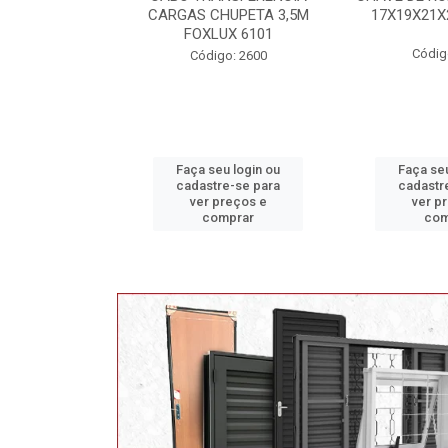
HUPETA 3,5M
17X19X21X23 FOX 4513
MAXI 
UX 6101
Código: 2628
Código
o: 2600
u login ou
Faça seu login ou
Faça seu
e-se para
cadastre-se para
cadastr
reços e
ver preços e
ver p
mprar
comprar
com