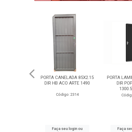
LADA 85X2.15
PORTA LAMINADA 60X215
MAXIMOAR 
O ARTE 1490
DIR POP/MIX HB
QUAD ARTE
1300.5/P7126
P8
o: 2314
Código: 2340
Códig
u login ou
Faça seu login ou
Faça seu