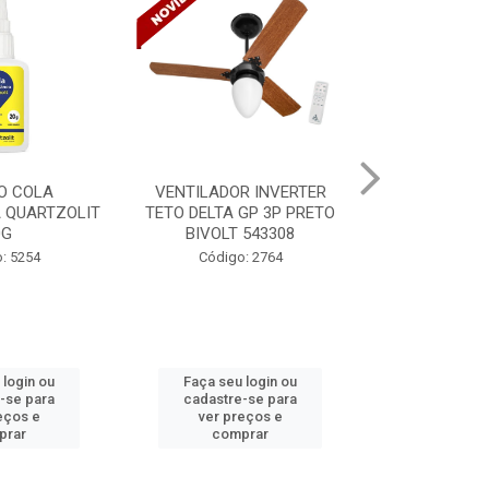
R INVERTER
VENTILADOR INVERTER
TINTA SPRAY
GP 3P PRETO
TETO DELTA GP 3P PRETO
VERNIZ BR 
 543308
BIVOLT 543302
MUND
: 2764
Código: 2765
Código:
 login ou
Faça seu login ou
Faça seu 
-se para
cadastre-se para
cadastre
eços e
ver preços e
ver pr
prar
comprar
comp