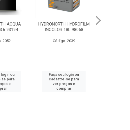
 HYDROFILM
HYDRONORTH ACR STAND
HYDRONORTH 
18L 98058
RENDE BCO GELO 3.6 8341
0.900 
: 2039
Código: 10219
Código
 login ou
Faça seu login ou
Faça seu 
-se para
cadastre-se para
cadastre
eços e
ver preços e
ver pr
prar
comprar
comp