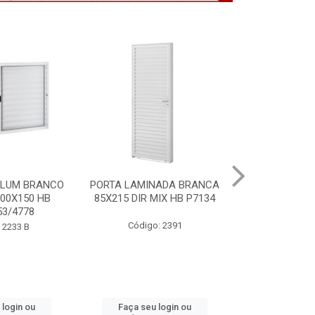
NADA BRANCA
VITRO ALUM BRANCO
PORTA MOGNO
MIX HB P7134
S/GDE 100X150 2F HB
ACO ARTE 85X
P6488
: 2391
Código
Código: 2232 B
 login ou
Faça seu login ou
Faça seu 