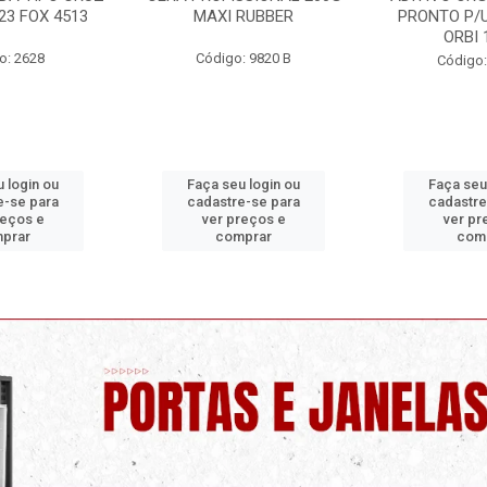
RUBBER
PRONTO P/USO 1 LITRO
ORBI
ORBI 19960
: 9820 B
Código:
Código: 9730 C
 login ou
Faça seu login ou
Faça seu
e-se para
cadastre-se para
cadastre
reços e
ver preços e
ver pr
prar
comprar
com