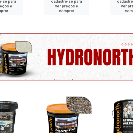
e-se para
cadastre-se para
cadastre
reços e
ver preços e
ver pr
prar
comprar
com