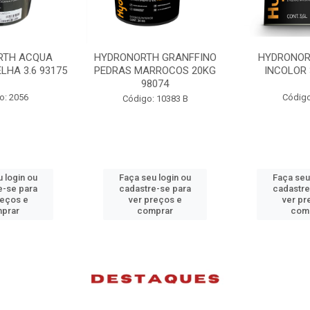
H GRANFFINO
HYDRONORTH ACQUA
HYDRONORTH
RROCOS 20KG
INCOLOR 3.6 93194
INCOLOR 
074
Código: 2052
Código
 10383 B
 login ou
Faça seu login ou
Faça seu
e-se para
cadastre-se para
cadastre
reços e
ver preços e
ver pr
prar
comprar
com