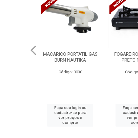
PORTATIL GAS
FOGAREIRO A GAS UNO
CANALETA
NAUTIKA
PRETO NAUTIKA
C/DIVISORIA
TRAMONTIN
o: 0030
Código: 0030 A
Códig
u login ou
Faça seu login ou
Faça seu
e-se para
cadastre-se para
cadastr
reços e
ver preços e
ver p
mprar
comprar
com