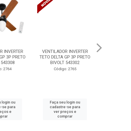
R INVERTER
VENTILADOR INVERTER
TINTA SPRAY
GP 3P PRETO
TETO DELTA GP 3P PRETO
VERNIZ BR 
 543308
BIVOLT 543302
MUND
: 2764
Código: 2765
Código:
 login ou
Faça seu login ou
Faça seu 
-se para
cadastre-se para
cadastre
eços e
ver preços e
ver pr
prar
comprar
comp