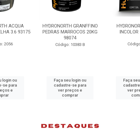
H GRANFFINO
HYDRONORTH ACQUA
HYDRONORTH
RROCOS 20KG
INCOLOR 3.6 93194
INCOLOR 
074
Código: 2052
Código
 10383 B
 login ou
Faça seu login ou
Faça seu
e-se para
cadastre-se para
cadastre
reços e
ver preços e
ver pr
prar
comprar
com