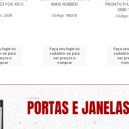
RUBBER
PRONTO P/USO 1 LITRO
ORBI
ORBI 19960
: 9820 B
Código:
Código: 9730 C
 login ou
Faça seu login ou
Faça seu
e-se para
cadastre-se para
cadastre
reços e
ver preços e
ver pr
prar
comprar
com