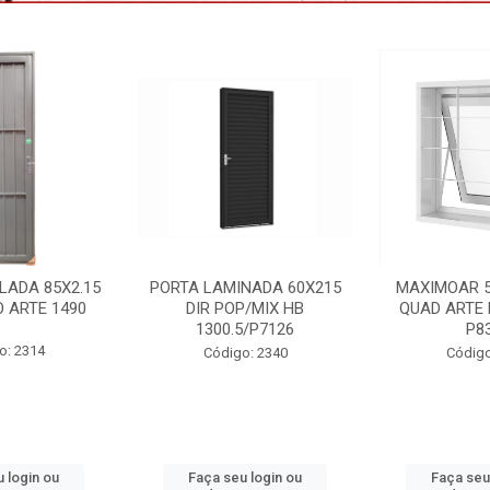
NADA 60X215
MAXIMOAR 50X50 C/GDE
VENEZIANA 
P/MIX HB
QUAD ARTE BRANCO HB
3F C/GDE 
5/P7126
P8334
VNAG15
o: 2340
Código: 2395
Código:
 login ou
Faça seu login ou
Faça seu