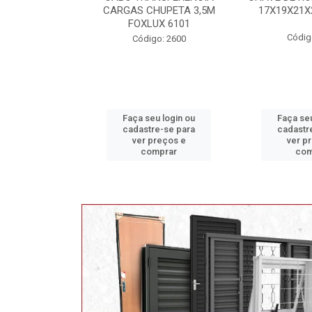
HUPETA 3,5M
17X19X21X23 FOX 4513
MAXI 
UX 6101
Código: 2628
Código
o: 2600
u login ou
Faça seu login ou
Faça seu
e-se para
cadastre-se para
cadastr
reços e
ver preços e
ver p
mprar
comprar
com