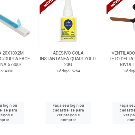
 20X10X2M
ADESIVO COLA
VENTILADO
 C/DUPLA FACE
INSTANTANEA QUARTZOLIT
TETO DELTA 
A 57300/...
20G
BIVOLT
o: 4990
Código: 5254
Código
 login ou
Faça seu login ou
Faça seu
e-se para
cadastre-se para
cadastre
reços e
ver preços e
ver pr
prar
comprar
com