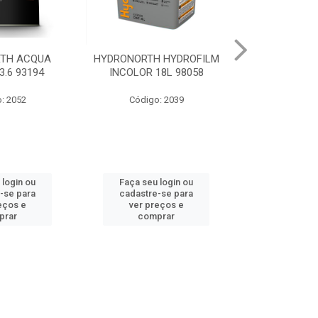
 HYDROFILM
HYDRONORTH ACR STAND
HYDRONORTH 
18L 98058
RENDE BCO GELO 3.6 8341
0.900 
: 2039
Código: 10219
Código
 login ou
Faça seu login ou
Faça seu 
-se para
cadastre-se para
cadastre
eços e
ver preços e
ver pr
prar
comprar
comp