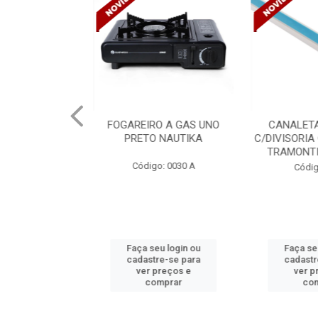
PORTATIL GAS
FOGAREIRO A GAS UNO
CANALETA
NAUTIKA
PRETO NAUTIKA
C/DIVISORIA
TRAMONTIN
o: 0030
Código: 0030 A
Códig
u login ou
Faça seu login ou
Faça seu
e-se para
cadastre-se para
cadastr
reços e
ver preços e
ver p
mprar
comprar
com