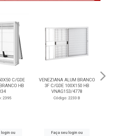
ALUM BRANCO
PORTA LAMINADA BRANCA
VITRO ALU
100X150 HB
85X215 DIR MIX HB P7134
S/GDE 100X
3/4778
P64
Código: 2391
 2233 B
Código:
 login ou
Faça seu login ou
Faça seu 