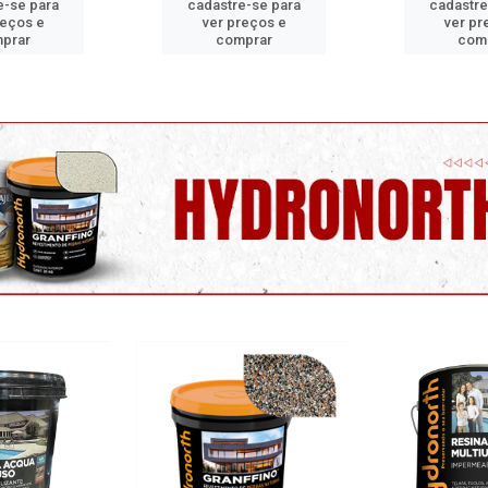
e-se para
cadastre-se para
cadastre
reços e
ver preços e
ver pr
prar
comprar
com