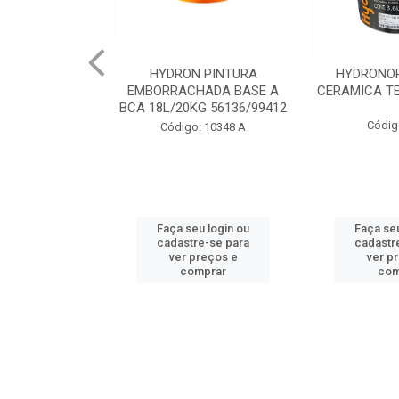
 PINTURA
HYDRONORTH ACQUA
HYDRONORT
HADA BASE A
CERAMICA TELHA 3.6 93175
PEDRAS MA
G 56136/99412
98
Código: 2056
: 10348 A
Código:
u login ou
Faça seu login ou
Faça seu
e-se para
cadastre-se para
cadastr
reços e
ver preços e
ver p
mprar
comprar
com