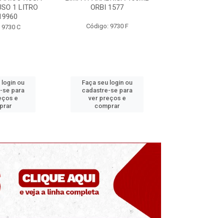
 1577
ORBI 246
MUNDIAL
 9730 F
Código: 9730 E
Código
 login ou
Faça seu login ou
Faça seu 
-se para
cadastre-se para
cadastre
eços e
ver preços e
ver pr
prar
comprar
comp