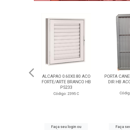
.60X0.80 ACO
PORTA CANELADA 85X2.15
PORTA LAMI
E BRANCO HB
DIR HB ACO ARTE 1490
DIR PO
5233
1300.
Código: 2314
: 2395 C
Códig
u login ou
Faça seu login ou
Faça seu