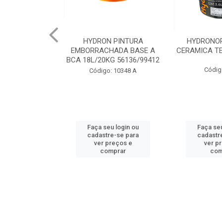
 PINTURA
HYDRONORTH ACQUA
HYDRONORT
HADA BASE A
CERAMICA TELHA 3.6 93175
PEDRAS MA
G 56136/99412
98
Código: 2056
: 10348 A
Código:
u login ou
Faça seu login ou
Faça seu
e-se para
cadastre-se para
cadastr
reços e
ver preços e
ver p
mprar
comprar
com