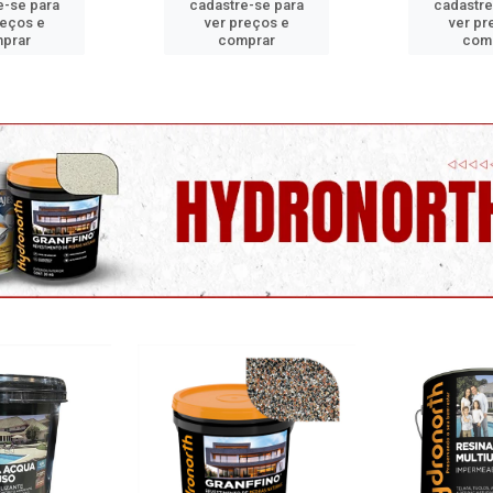
e-se para
cadastre-se para
cadastre
reços e
ver preços e
ver pr
prar
comprar
com