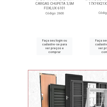
 CHUPETA 3,5M
17X19X21X23 FOX 4513
MAX
XLUX 6101
Código: 2628
Códi
digo: 2600
 seu login ou
Faça seu login ou
Faça 
stre-se para
cadastre-se para
cadas
r preços e
ver preços e
ver
comprar
comprar