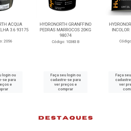
H GRANFFINO
HYDRONORTH ACQUA
HYDRONORTH
RROCOS 20KG
INCOLOR 3.6 93194
INCOLOR 
074
Código: 2052
Código
 10383 B
 login ou
Faça seu login ou
Faça seu
e-se para
cadastre-se para
cadastre
reços e
ver preços e
ver pr
prar
comprar
com