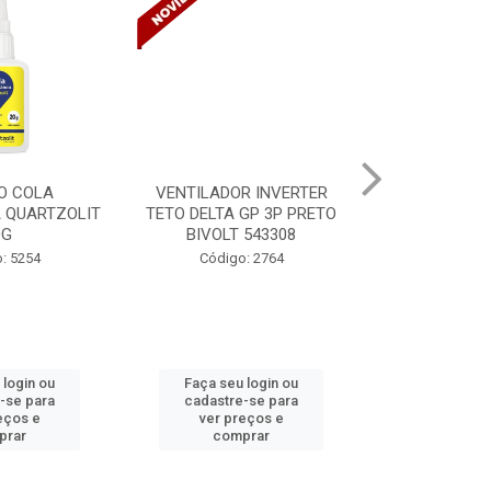
R INVERTER
VENTILADOR INVERTER
TINTA SPRAY
GP 3P PRETO
TETO DELTA GP 3P PRETO
VERNIZ BR 
 543308
BIVOLT 543302
MUND
: 2764
Código: 2765
Código:
 login ou
Faça seu login ou
Faça seu 
-se para
cadastre-se para
cadastre
eços e
ver preços e
ver pr
prar
comprar
comp