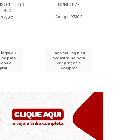
BI 1577
ORBI 246
50ML O
go: 9730 F
Código: 9730 E
Códig
eu login ou
Faça seu login ou
Faça s
tre-se para
cadastre-se para
cadast
 preços e
ver preços e
ver 
omprar
comprar
co