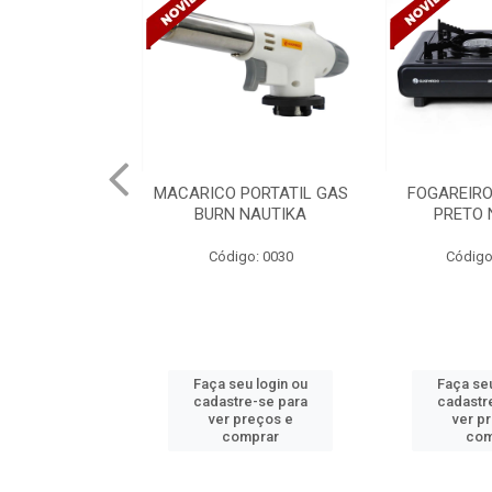
PORTATIL GAS
FOGAREIRO A GAS UNO
CANALETA
NAUTIKA
PRETO NAUTIKA
C/DIVISORIA
TRAMONTIN
o: 0030
Código: 0030 A
Códig
u login ou
Faça seu login ou
Faça seu
e-se para
cadastre-se para
cadastr
reços e
ver preços e
ver p
mprar
comprar
com