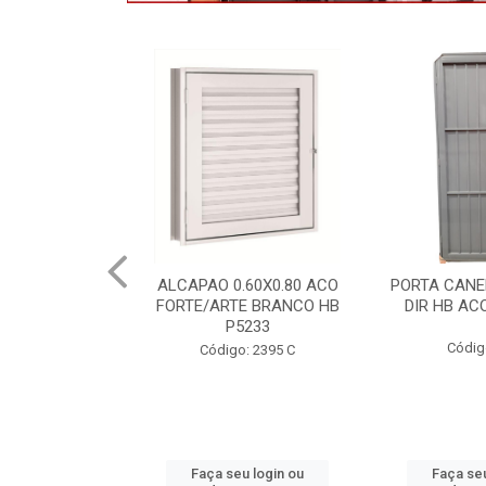
.60X0.80 ACO
PORTA CANELADA 85X2.15
PORTA LAMI
E BRANCO HB
DIR HB ACO ARTE 1490
DIR PO
5233
1300.
Código: 2314
: 2395 C
Códig
u login ou
Faça seu login ou
Faça seu