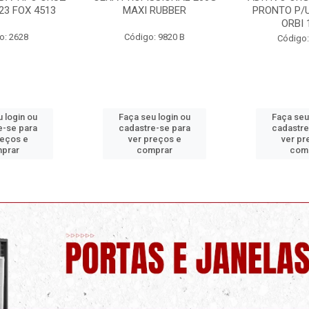
I RUBBER
PRONTO P/USO 1 LITRO
OR
ORBI 19960
go: 9820 B
Códi
Código: 9730 C
seu login ou
Faça seu login ou
Faça s
tre-se para
cadastre-se para
cadas
 preços e
ver preços e
ver
comprar
comprar
c