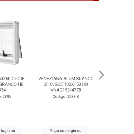
ALUM BRANCO
PORTA LAMINADA BRANCA
VITRO ALU
100X150 HB
85X215 DIR MIX HB P7134
S/GDE 100X
3/4778
P64
Código: 2391
 2233 B
Código:
 login ou
Faça seu login ou
Faça seu 