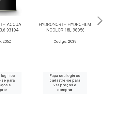
 HYDROFILM
HYDRONORTH ACR STAND
HYDRONORTH 
18L 98058
RENDE BCO GELO 3.6 8341
0.900 
: 2039
Código: 10219
Código
 login ou
Faça seu login ou
Faça seu 
-se para
cadastre-se para
cadastre
eços e
ver preços e
ver pr
prar
comprar
comp