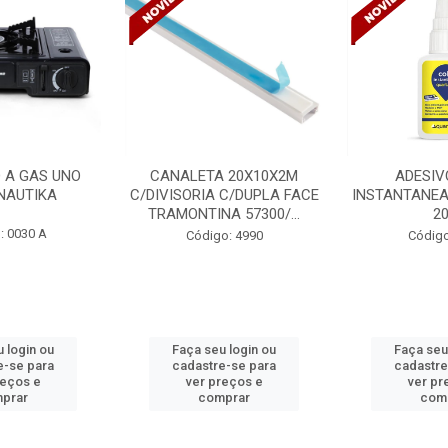
 20X10X2M
ADESIVO COLA
VENTILADO
 C/DUPLA FACE
INSTANTANEA QUARTZOLIT
TETO DELTA 
A 57300/...
20G
BIVOLT
o: 4990
Código: 5254
Código
 login ou
Faça seu login ou
Faça seu
e-se para
cadastre-se para
cadastre
reços e
ver preços e
ver pr
prar
comprar
com