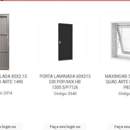
NADA 60X215
MAXIMOAR 50X50 C/GDE
VENEZIANA 
P/MIX HB
QUAD ARTE BRANCO HB
3F C/GDE 
5/P7126
P8334
VNAG15
o: 2340
Código: 2395
Código:
 login ou
Faça seu login ou
Faça seu