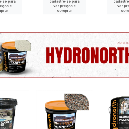
e-se para
cadastre-se para
cadastre
reços e
ver preços e
ver pr
prar
comprar
com