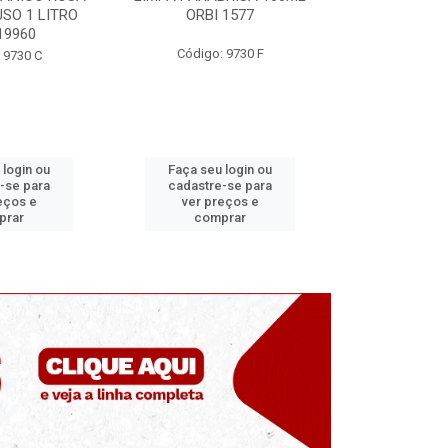
 1577
ORBI 246
MUNDIAL
 9730 F
Código: 9730 E
Código
 login ou
Faça seu login ou
Faça seu 
-se para
cadastre-se para
cadastre
eços e
ver preços e
ver pr
prar
comprar
comp