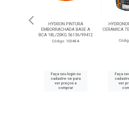
 PINTURA
HYDRONORTH ACQUA
HYDRONORT
HADA BASE A
CERAMICA TELHA 3.6 93175
PEDRAS MA
G 56136/99412
98
Código: 2056
: 10348 A
Código:
u login ou
Faça seu login ou
Faça seu
e-se para
cadastre-se para
cadastr
reços e
ver preços e
ver p
mprar
comprar
com