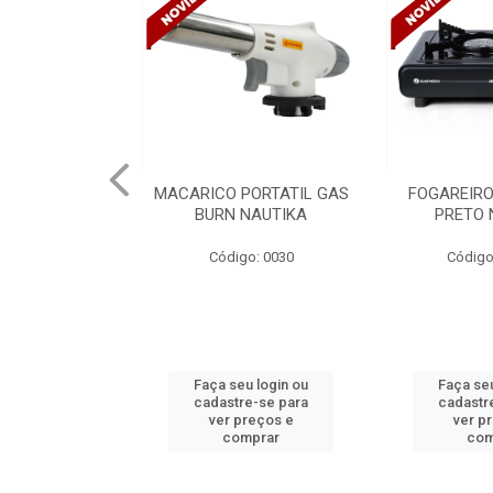
PORTATIL GAS
FOGAREIRO A GAS UNO
CANALETA
NAUTIKA
PRETO NAUTIKA
C/DIVISORIA
TRAMONTIN
o: 0030
Código: 0030 A
Códig
u login ou
Faça seu login ou
Faça seu
e-se para
cadastre-se para
cadastr
reços e
ver preços e
ver p
mprar
comprar
com