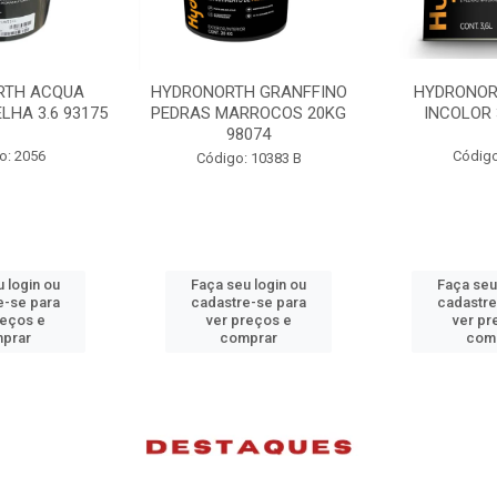
H GRANFFINO
HYDRONORTH ACQUA
HYDRONORTH
RROCOS 20KG
INCOLOR 3.6 93194
INCOLOR 
074
Código: 2052
Código
 10383 B
 login ou
Faça seu login ou
Faça seu
e-se para
cadastre-se para
cadastre
reços e
ver preços e
ver pr
prar
comprar
com