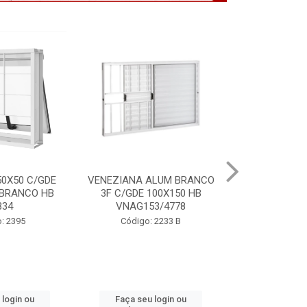
ALUM BRANCO
PORTA LAMINADA BRANCA
VITRO ALU
100X150 HB
85X215 DIR MIX HB P7134
S/GDE 100X
3/4778
P64
Código: 2391
 2233 B
Código:
 login ou
Faça seu login ou
Faça seu 