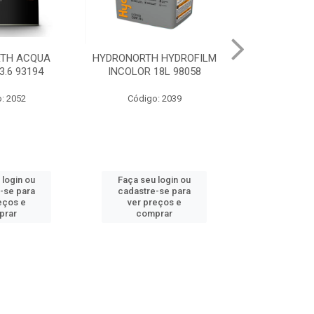
 HYDROFILM
HYDRONORTH ACR STAND
HYDRONORTH 
18L 98058
RENDE BCO GELO 3.6 8341
0.900 
: 2039
Código: 10219
Código
 login ou
Faça seu login ou
Faça seu 
-se para
cadastre-se para
cadastre
eços e
ver preços e
ver pr
prar
comprar
comp