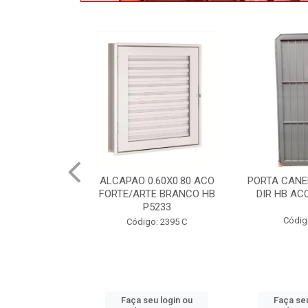
.60X0.80 ACO
PORTA CANELADA 85X2.15
PORTA LAMI
E BRANCO HB
DIR HB ACO ARTE 1490
DIR PO
5233
1300.
Código: 2314
: 2395 C
Códig
u login ou
Faça seu login ou
Faça seu