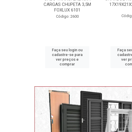
HUPETA 3,5M
17X19X21X23 FOX 4513
MAXI 
UX 6101
Código: 2628
Código
o: 2600
u login ou
Faça seu login ou
Faça seu
e-se para
cadastre-se para
cadastr
reços e
ver preços e
ver p
mprar
comprar
com