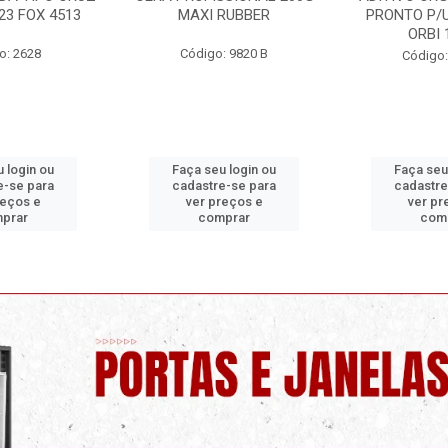
RUBBER
PRONTO P/USO 1 LITRO
ORBI
ORBI 19960
: 9820 B
Código:
Código: 9730 C
 login ou
Faça seu login ou
Faça seu
e-se para
cadastre-se para
cadastre
reços e
ver preços e
ver pr
prar
comprar
com