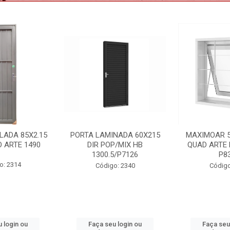
NADA 60X215
MAXIMOAR 50X50 C/GDE
VENEZIANA 
P/MIX HB
QUAD ARTE BRANCO HB
3F C/GDE 
5/P7126
P8334
VNAG15
o: 2340
Código: 2395
Código:
 login ou
Faça seu login ou
Faça seu