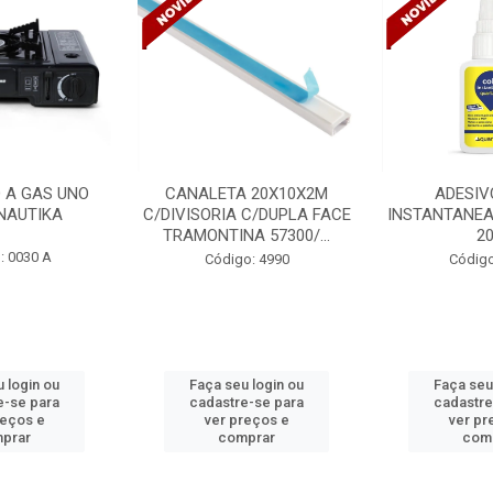
 20X10X2M
ADESIVO COLA
VENTILADO
 C/DUPLA FACE
INSTANTANEA QUARTZOLIT
TETO DELTA 
A 57300/...
20G
BIVOLT
o: 4990
Código: 5254
Código
 login ou
Faça seu login ou
Faça seu
e-se para
cadastre-se para
cadastre
reços e
ver preços e
ver pr
prar
comprar
com