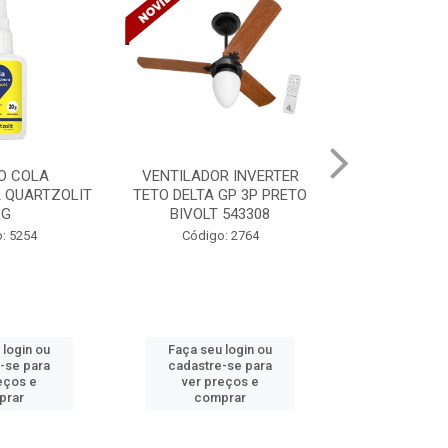
R INVERTER
VENTILADOR INVERTER
TINTA SPRAY
GP 3P PRETO
TETO DELTA GP 3P PRETO
VERNIZ BR 
 543308
BIVOLT 543302
MUND
: 2764
Código: 2765
Código:
 login ou
Faça seu login ou
Faça seu 
-se para
cadastre-se para
cadastre
eços e
ver preços e
ver pr
prar
comprar
comp