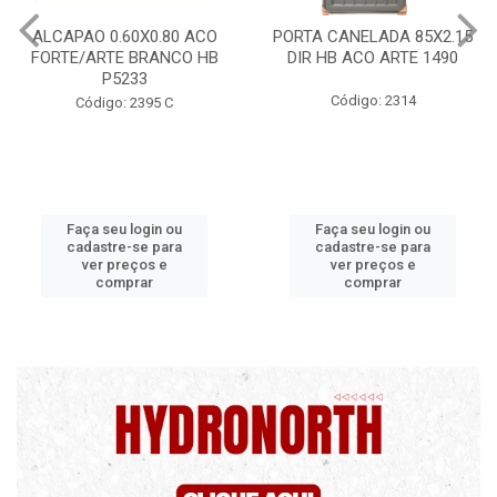
CO
PORTA CANELADA 85X2.15
PORTA LAMINADA 60X2
HB
DIR HB ACO ARTE 1490
DIR POP/MIX HB
1300.5/P7126
Código: 2314
Código: 2340
Faça seu login ou
Faça seu login ou
cadastre-se para
cadastre-se para
ver preços e
ver preços e
comprar
comprar