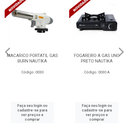
IL GAS
FOGAREIRO A GAS UNO
CANALETA 20X1
KA
PRETO NAUTIKA
C/DIVISORIA C/DUP
TRAMONTINA 5730
Código: 0030 A
Código: 4990
ou
Faça seu login ou
Faça seu login 
ra
cadastre-se para
cadastre-se pa
ver preços e
ver preços e
comprar
comprar