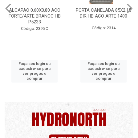
ALCAPAO 0.60X0.80 ACO
PORTA CANELADA 85X2.15
P
FORTE/ARTE BRANCO HB
DIR HB ACO ARTE 1490
P5233
Código: 2314
Código: 2395 C
Faça seu login ou
Faça seu login ou
cadastre-se para
cadastre-se para
ver preços e
ver preços e
comprar
comprar