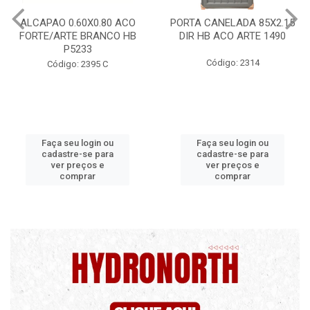
ALCAPAO 0.60X0.80 ACO
PORTA CANELADA 85X2.15
P
FORTE/ARTE BRANCO HB
DIR HB ACO ARTE 1490
P5233
Código: 2314
Código: 2395 C
Faça seu login ou
Faça seu login ou
cadastre-se para
cadastre-se para
ver preços e
ver preços e
comprar
comprar