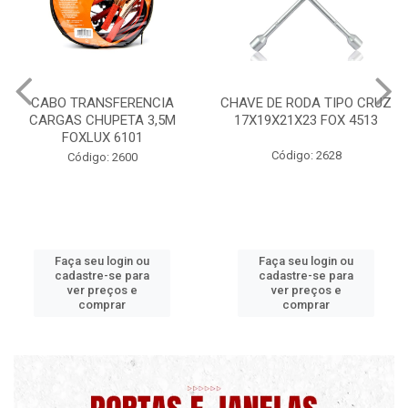
FERENCIA
CHAVE DE RODA TIPO CRUZ
CERA PROFISSI
ETA 3,5M
17X19X21X23 FOX 4513
MAXI RU
6101
Código: 2628
Código: 9
2600
gin ou
Faça seu login ou
Faça seu lo
e para
cadastre-se para
cadastre-s
os e
ver preços e
ver preç
ar
comprar
compr