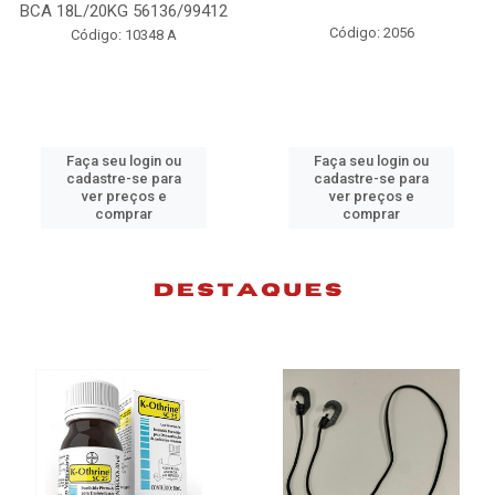
6/99412
98074
Código: 2056
 A
Código: 10383
ou
Faça seu login ou
Faça seu login 
ra
cadastre-se para
cadastre-se pa
ver preços e
ver preços e
comprar
comprar