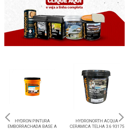
URA
HYDRONORTH ACQUA
HYDRONORTH GRA
ASE A
CERAMICA TELHA 3.6 93175
PEDRAS MARROCO