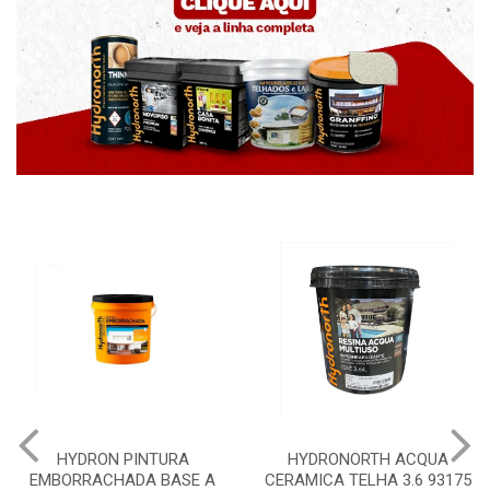
A
HYDRONORTH ACQUA
HYDRONORTH GRANF
E A
CERAMICA TELHA 3.6 93175
PEDRAS MARROCOS 