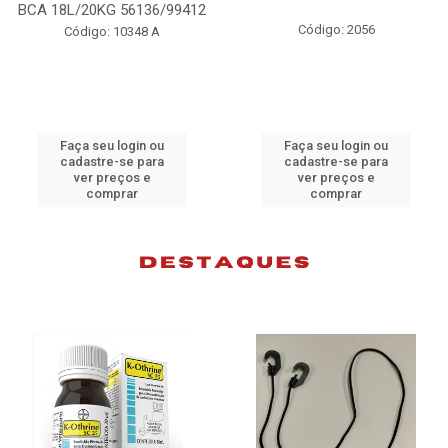
99412
98074
Código: 2056
Código: 10383 B
Faça seu login ou
Faça seu login ou
cadastre-se para
cadastre-se para
ver preços e
ver preços e
comprar
comprar