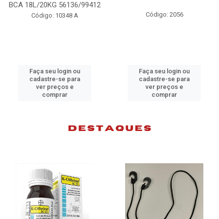
KG 56136/99412
Código: 2056
o: 10348 A
Códig
eu login ou
Faça seu login ou
Faça s
re-se para
cadastre-se para
cadast
preços e
ver preços e
ver 
omprar
comprar
c