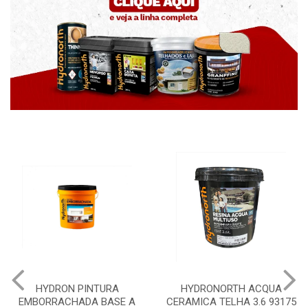
N PINTURA
HYDRONORTH ACQUA
HYDRONOR
HADA BASE A
CERAMICA TELHA 3.6 93175
PEDRAS M