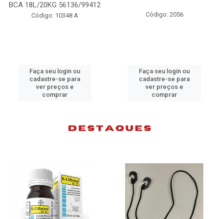
6/99412
98074
Código: 2056
 A
Código: 10383
ou
Faça seu login ou
Faça seu login 
ra
cadastre-se para
cadastre-se pa
ver preços e
ver preços e
comprar
comprar