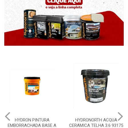
URA
HYDRONORTH ACQUA
HYDRONORTH GRA
ASE A
CERAMICA TELHA 3.6 93175
PEDRAS MARROCO