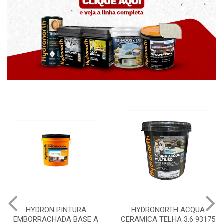
HYDRONORTH ACQUA
HYDRONORTH GRANFFI
 A
CERAMICA TELHA 3.6 93175
PEDRAS MARROCOS 20