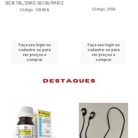
412
98074
Código: 2056
Código: 10383 B
Faça seu login ou
Faça seu login ou
cadastre-se para
cadastre-se para
ver preços e
ver preços e
comprar
comprar