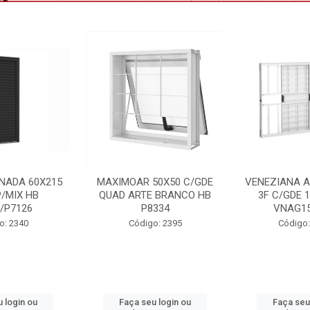
NADA 60X215
MAXIMOAR 50X50 C/GDE
VENEZIANA 
P/MIX HB
QUAD ARTE BRANCO HB
3F C/GDE 
5/P7126
P8334
VNAG15
o: 2340
Código: 2395
Código:
 login ou
Faça seu login ou
Faça seu