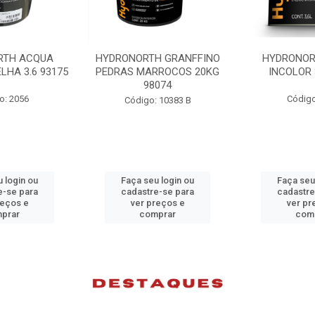
H GRANFFINO
HYDRONORTH ACQUA
HYDRONORTH
RROCOS 20KG
INCOLOR 3.6 93194
INCOLOR 
074
Código: 2052
Código
 10383 B
 login ou
Faça seu login ou
Faça seu
e-se para
cadastre-se para
cadastre
reços e
ver preços e
ver pr
prar
comprar
com