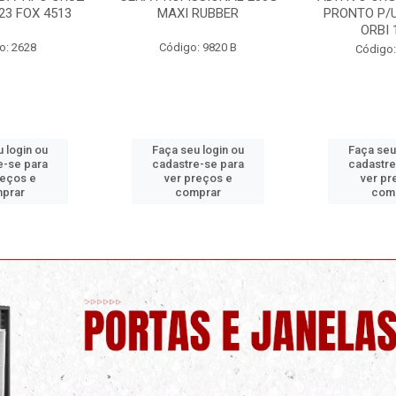
 RUBBER
PRONTO P/USO 1 LITRO
ORBI
ORBI 19960
o: 9820 B
Código
Código: 9730 C
u login ou
Faça seu login ou
Faça se
re-se para
cadastre-se para
cadastr
preços e
ver preços e
ver p
mprar
comprar
com