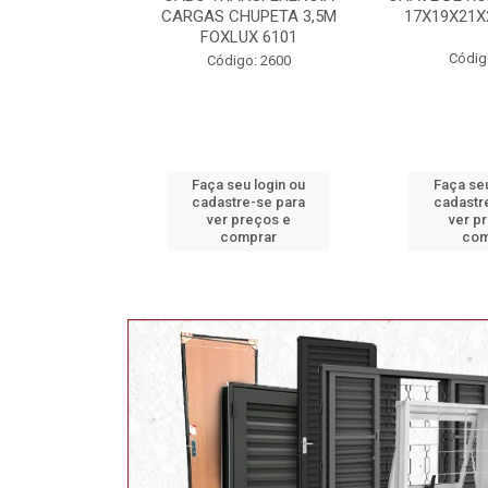
HUPETA 3,5M
17X19X21X23 FOX 4513
MAXI
UX 6101
Código: 2628
Códig
go: 2600
eu login ou
Faça seu login ou
Faça se
re-se para
cadastre-se para
cadast
preços e
ver preços e
ver 
omprar
comprar
co