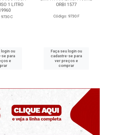
 1577
ORBI 246
MUNDIA
: 9730 F
Código: 9730 E
Código
u login ou
Faça seu login ou
Faça seu
e-se para
cadastre-se para
cadastre
reços e
ver preços e
ver pr
prar
comprar
com