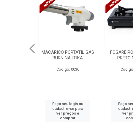
PORTATIL GAS
FOGAREIRO A GAS UNO
CANALETA
NAUTIKA
PRETO NAUTIKA
C/DIVISORIA
TRAMONTIN
o: 0030
Código: 0030 A
Códig
u login ou
Faça seu login ou
Faça seu
e-se para
cadastre-se para
cadastr
reços e
ver preços e
ver p
mprar
comprar
com