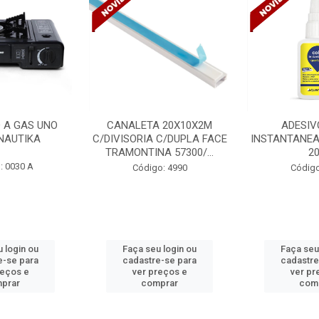
 20X10X2M
ADESIVO COLA
VENTILADO
 C/DUPLA FACE
INSTANTANEA QUARTZOLIT
TETO DELTA 
A 57300/...
20G
BIVOLT
o: 4990
Código: 5254
Código
 login ou
Faça seu login ou
Faça seu
e-se para
cadastre-se para
cadastre
reços e
ver preços e
ver pr
prar
comprar
com