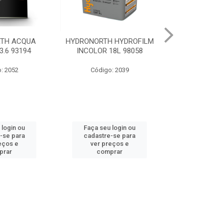
 HYDROFILM
HYDRONORTH ACR STAND
HYDRONORTH 
18L 98058
RENDE BCO GELO 3.6 8341
0.900 
: 2039
Código: 10219
Código
 login ou
Faça seu login ou
Faça seu 
-se para
cadastre-se para
cadastre
eços e
ver preços e
ver pr
prar
comprar
comp