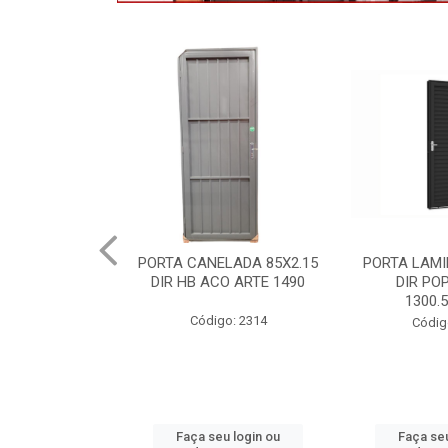
.60X0.80 ACO
PORTA CANELADA 85X2.15
PORTA LAMI
E BRANCO HB
DIR HB ACO ARTE 1490
DIR PO
5233
1300.
Código: 2314
: 2395 C
Códig
u login ou
Faça seu login ou
Faça seu