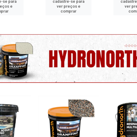
e-se para
cadastre-se para
cadastre
reços e
ver preços e
ver pr
prar
comprar
com