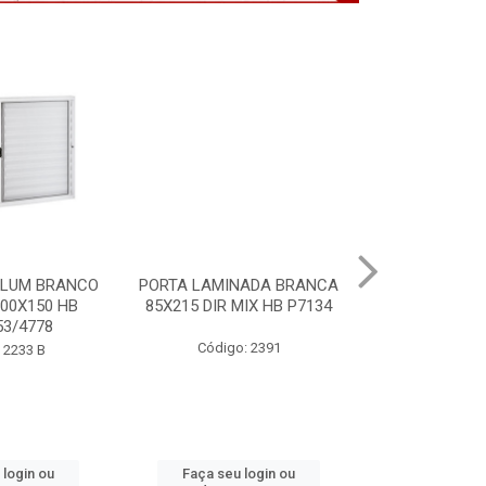
ALUM BRANCO
PORTA LAMINADA BRANCA
VITRO ALU
100X150 HB
85X215 DIR MIX HB P7134
S/GDE 100X
3/4778
P64
Código: 2391
 2233 B
Código:
 login ou
Faça seu login ou
Faça seu 