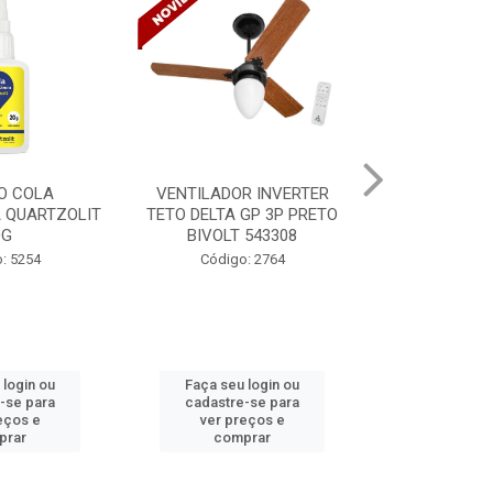
R INVERTER
VENTILADOR INVERTER
TINTA SPRAY
GP 3P PRETO
TETO DELTA GP 3P PRETO
VERNIZ BR 
 543308
BIVOLT 543302
MUND
: 2764
Código: 2765
Código:
 login ou
Faça seu login ou
Faça seu 
-se para
cadastre-se para
cadastre
eços e
ver preços e
ver pr
prar
comprar
comp