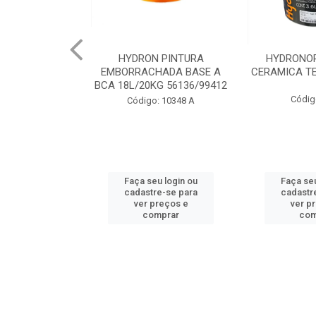
 PINTURA
HYDRONORTH ACQUA
HYDRONORT
HADA BASE A
CERAMICA TELHA 3.6 93175
PEDRAS MA
G 56136/99412
98
Código: 2056
: 10348 A
Código:
u login ou
Faça seu login ou
Faça seu
e-se para
cadastre-se para
cadastr
reços e
ver preços e
ver p
mprar
comprar
com