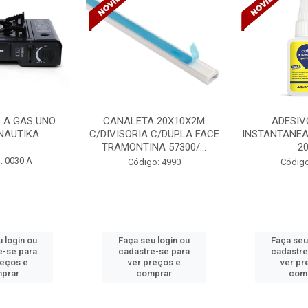
 20X10X2M
ADESIVO COLA
VENTILADO
 C/DUPLA FACE
INSTANTANEA QUARTZOLIT
TETO DELTA
A 57300/...
20G
BIVOLT
o: 4990
Código: 5254
Códig
u login ou
Faça seu login ou
Faça seu
e-se para
cadastre-se para
cadastr
reços e
ver preços e
ver p
mprar
comprar
com