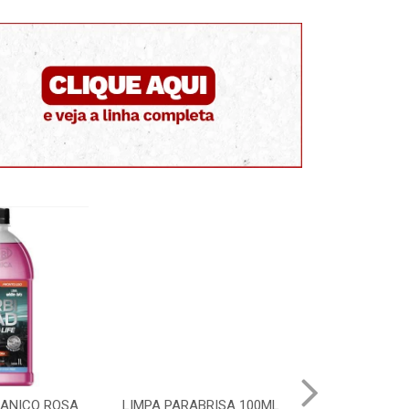
GANICO ROSA
LIMPA PARABRISA 100ML
LIMPA RADI