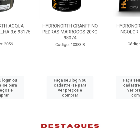
RTH ACQUA
HYDRONORTH GRANFFINO
HYDRONOR
LHA 3.6 93175
PEDRAS MARROCOS 20KG
INCOLOR 
98074
o: 2056
Código
Código: 10383 B
 login ou
Faça seu login ou
Faça seu
e-se para
cadastre-se para
cadastre
reços e
ver preços e
ver pr
prar
comprar
com