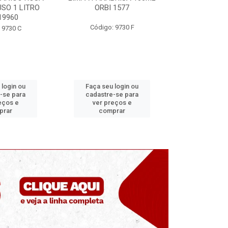
SO 1 LITRO
ORBI 1577
ORBI
19960
Código: 9730 F
Código:
 9730 C
 login ou
Faça seu login ou
Faça seu 
-se para
cadastre-se para
cadastre
eços e
ver preços e
ver pr
prar
comprar
comp