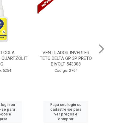
R INVERTER
VENTILADOR INVERTER
TINTA SPRA
 GP 3P PRETO
TETO DELTA GP 3P PRETO
VERNIZ BR 
 543308
BIVOLT 543302
MUN
o: 2764
Código: 2765
Código:
 login ou
Faça seu login ou
Faça seu 
e-se para
cadastre-se para
cadastre
reços e
ver preços e
ver pr
prar
comprar
com