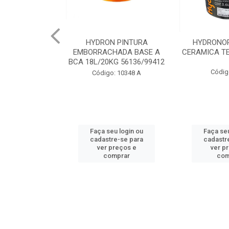
VOPISO MARR
HYDRON PINTURA
HYDRONO
18LT 93300
EMBORRACHADA BASE A
CERAMICA TE
BCA 18L/20KG 56136/99412
o: 1978
Códig
Código: 10348 A
u login ou
Faça seu login ou
Faça seu
e-se para
cadastre-se para
cadastr
reços e
ver preços e
ver p
mprar
comprar
com