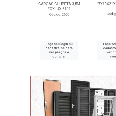
 TEKBOND
CARGAS CHUPETA 3,5M
17X19X21X
FOXLUX 6101
: 3214 B
Códig
Código: 2600
u login ou
Faça seu login ou
Faça seu
e-se para
cadastre-se para
cadastr
reços e
ver preços e
ver p
mprar
comprar
com