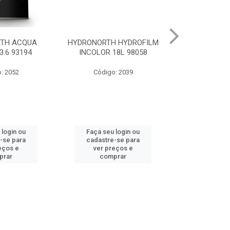
TH ACQUA
HYDRONORTH HYDROFILM
HYDRONORTH
3.6 93194
INCOLOR 18L 98058
RENDE BCO GE
: 2052
Código: 2039
Código:
 login ou
Faça seu login ou
Faça seu 
-se para
cadastre-se para
cadastre
eços e
ver preços e
ver pr
prar
comprar
comp