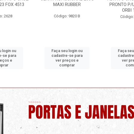
23 FOX 4513
MAXI RUBBER
PRONTO P/U
ORBI 
o: 2628
Código: 9820 B
Código:
 login ou
Faça seu login ou
Faça seu
e-se para
cadastre-se para
cadastre
reços e
ver preços e
ver pr
prar
comprar
com