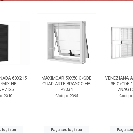
NADA 60X215
MAXIMOAR 50X50 C/GDE
VENEZIANA 
P/MIX HB
QUAD ARTE BRANCO HB
3F C/GDE 
5/P7126
P8334
VNAG15
o: 2340
Código: 2395
Código:
 login ou
Faça seu login ou
Faça seu