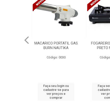
PORTATIL GAS
FOGAREIRO A GAS UNO
CANALETA
NAUTIKA
PRETO NAUTIKA
C/DIVISORIA
TRAMONTIN
go: 0030
Código: 0030 A
Códig
u login ou
Faça seu login ou
Faça se
re-se para
cadastre-se para
cadastr
preços e
ver preços e
ver p
mprar
comprar
co