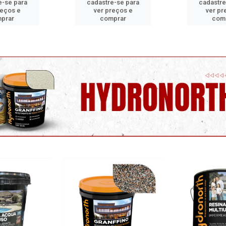
e-se para
cadastre-se para
cadastre
reços e
ver preços e
ver pr
prar
comprar
com