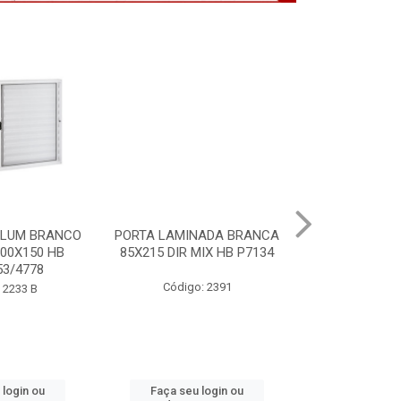
ALUM BRANCO
PORTA LAMINADA BRANCA
VITRO ALU
100X150 HB
85X215 DIR MIX HB P7134
S/GDE 100X
3/4778
P64
Código: 2391
 2233 B
Código:
 login ou
Faça seu login ou
Faça seu 