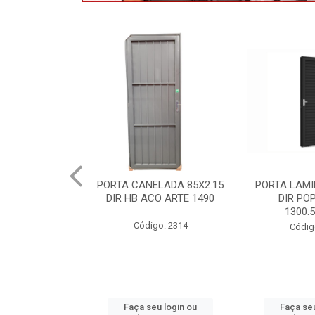
.60X0.80 ACO
PORTA CANELADA 85X2.15
PORTA LAMI
E BRANCO HB
DIR HB ACO ARTE 1490
DIR PO
5233
1300.
Código: 2314
: 2395 C
Códig
u login ou
Faça seu login ou
Faça seu