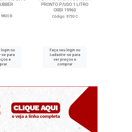
USO 1 LITRO
ORBI 1577
ORBI
 19960
Código: 9730 F
Código:
: 9730 C
u login ou
Faça seu login ou
Faça seu
e-se para
cadastre-se para
cadastre
reços e
ver preços e
ver pr
prar
comprar
com