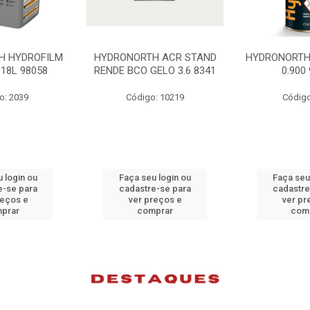
H ACR STAND
HYDRONORTH SOLV CRYLL
HYDRONORTH
ELO 3.6 8341
0.900 95657
PRETO 3
: 10219
Código: 2041
Código
 login ou
Faça seu login ou
Faça seu
e-se para
cadastre-se para
cadastre
reços e
ver preços e
ver pr
prar
comprar
com