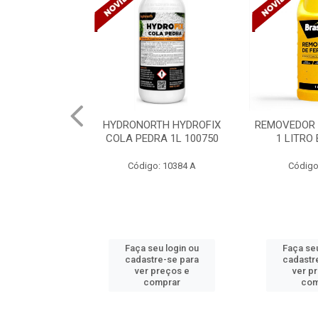
TH HYDROFIX
REMOVEDOR DE FERRUGEM
DUCHA HIG
A 1L 100750
1 LITRO BRASILUX
CROMADA C7
PRIM
: 10384 A
Código: 9944 A
Códig
u login ou
Faça seu login ou
Faça seu
e-se para
cadastre-se para
cadastr
reços e
ver preços e
ver p
mprar
comprar
com