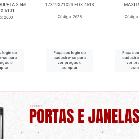
23 FOX 4513
MAXI RUBBER
PRONTO P/
ORBI
go: 2628
Código: 9820 B
Código
u login ou
Faça seu login ou
Faça se
re-se para
cadastre-se para
cadastr
preços e
ver preços e
ver p
mprar
comprar
com