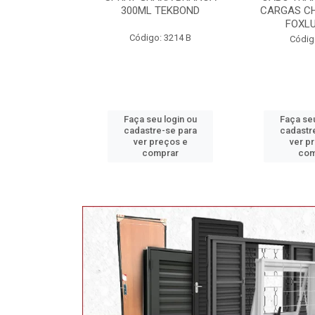
 TEKBOND
CARGAS CHUPETA 3,5M
17X19X21X
FOXLUX 6101
o: 3214 B
Códi
Código: 2600
eu login ou
Faça seu login ou
Faça se
re-se para
cadastre-se para
cadast
preços e
ver preços e
ver 
omprar
comprar
co