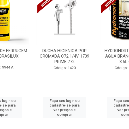
IENICA POP
HYDRONORTH ESM BASE
HYDRONORT
2 1/4V 1739
AGUA BRANCO NEVE BR
AGUA PRETO 
E 772
3.6L 6826
Código
o: 1420
Código: 10360 A
 login ou
Faça seu login ou
Faça seu
e-se para
cadastre-se para
cadastre
reços e
ver preços e
ver pr
prar
comprar
com