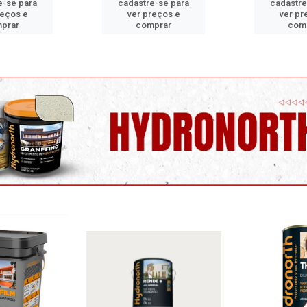
e-se para
cadastre-se para
cadastre
reços e
ver preços e
ver pr
prar
comprar
com