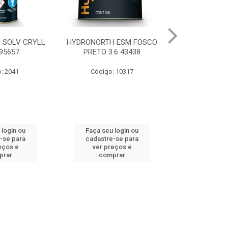
 ESM FOSCO
HYDRONORTH TELHADOS E
HYDRON NOV
.6 43438
LAJES BRANCO 16KG 10536
BARROCO 1
: 10317
Código: 10348
Código
 login ou
Faça seu login ou
Faça seu 
-se para
cadastre-se para
cadastre
eços e
ver preços e
ver pr
prar
comprar
comp