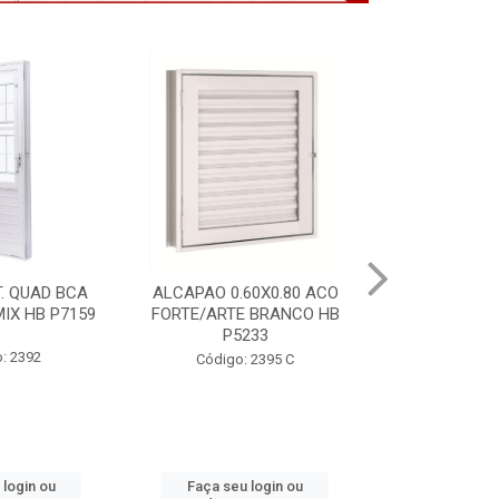
60X0.80 ACO
PORTA CANELADA 85X2.15
PORTA LAMIN
 BRANCO HB
DIR HB ACO ARTE 1490
DIR POP
233
1300.5
Código: 2314
 2395 C
Código
 login ou
Faça seu login ou
Faça seu 