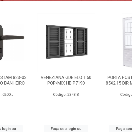
GDE ELO 1.50
PORTA POST. QUAD BCA
ALCAPAO 0.
 HB P7190
85X2.15 DIR MIX HB P7159
FORTE/ARTE
P5
: 2343 B
Código: 2392
Código:
 login ou
Faça seu login ou
Faça seu