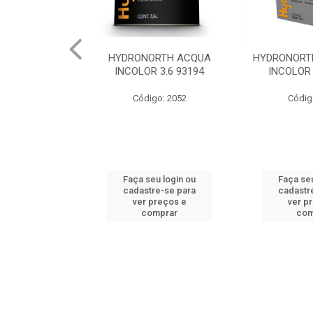
RTH ACQUA
HYDRONORTH HYDROFILM
HYDRONORT
 3.6 93194
INCOLOR 18L 98058
RENDE BCO G
o: 2052
Código: 2039
Código
u login ou
Faça seu login ou
Faça seu
e-se para
cadastre-se para
cadastr
reços e
ver preços e
ver p
mprar
comprar
com