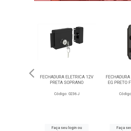
ELETRICA 12V
FECHADURA STAM 823-03
VENEZIANA 
 SOPRANO
EG PRETO FO BANHEIRO
POP/MIX
o: 0236 J
Código: 0200 J
Código
u login ou
Faça seu login ou
Faça seu