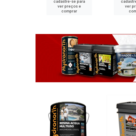
re-se para
cadastre-se para
cadastr
preços e
ver preços e
ver p
mprar
comprar
com