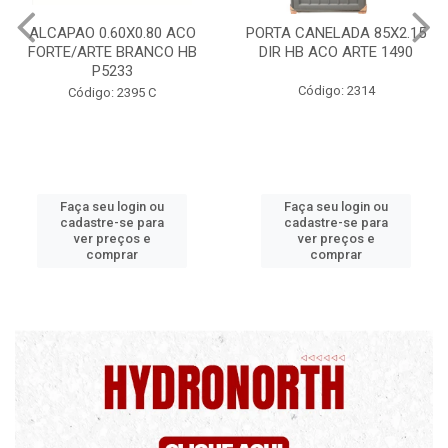
CO
PORTA CANELADA 85X2.15
PORTA LAMINADA 60X2
HB
DIR HB ACO ARTE 1490
DIR POP/MIX HB
1300.5/P7126
Código: 2314
Código: 2340
Faça seu login ou
Faça seu login ou
cadastre-se para
cadastre-se para
ver preços e
ver preços e
comprar
comprar