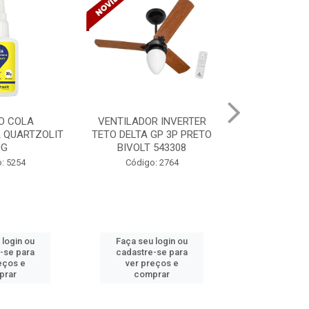
R INVERTER
VENTILADOR INVERTER
TINTA SPRAY
GP 3P PRETO
TETO DELTA GP 3P PRETO
VERNIZ BR 
 543308
BIVOLT 543302
MUND
: 2764
Código: 2765
Código:
 login ou
Faça seu login ou
Faça seu 
-se para
cadastre-se para
cadastre
eços e
ver preços e
ver pr
prar
comprar
comp