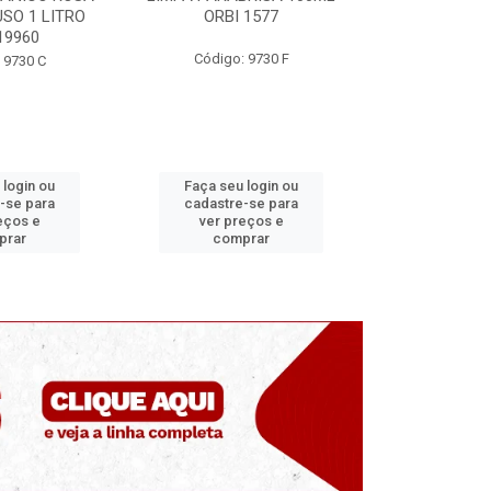
 1577
ORBI 246
MUNDIAL
 9730 F
Código: 9730 E
Código
 login ou
Faça seu login ou
Faça seu 
-se para
cadastre-se para
cadastre
eços e
ver preços e
ver pr
prar
comprar
comp