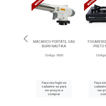
PORTATIL GAS
FOGAREIRO A GAS UNO
CANALETA
NAUTIKA
PRETO NAUTIKA
C/DIVISORIA
TRAMONTIN
o: 0030
Código: 0030 A
Códig
u login ou
Faça seu login ou
Faça seu
e-se para
cadastre-se para
cadastr
reços e
ver preços e
ver p
mprar
comprar
com