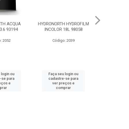
 HYDROFILM
HYDRONORTH ACR STAND
HYDRONORTH 
18L 98058
RENDE BCO GELO 3.6 8341
0.900 
: 2039
Código: 10219
Código
 login ou
Faça seu login ou
Faça seu 
-se para
cadastre-se para
cadastre
eços e
ver preços e
ver pr
prar
comprar
comp