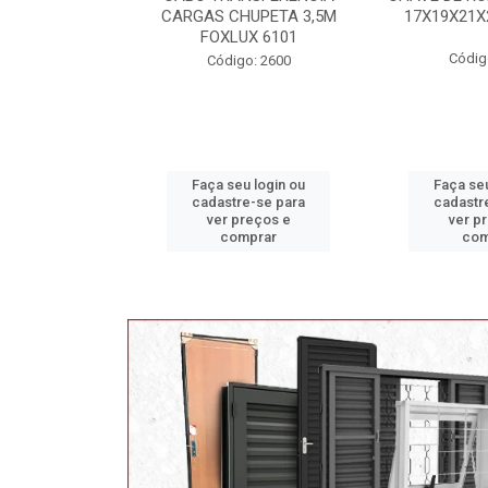
HUPETA 3,5M
17X19X21X23 FOX 4513
MAXI 
UX 6101
Código: 2628
Código
o: 2600
u login ou
Faça seu login ou
Faça seu
e-se para
cadastre-se para
cadastr
reços e
ver preços e
ver p
mprar
comprar
com