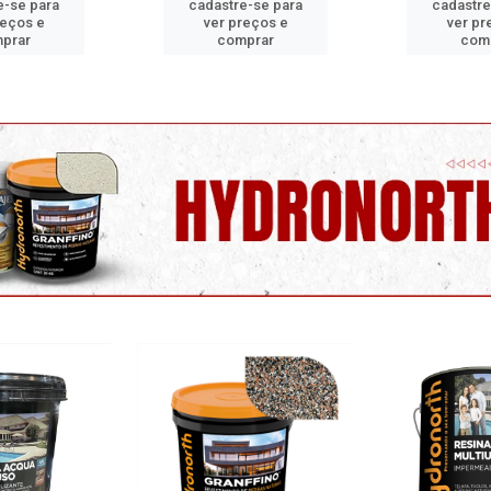
e-se para
cadastre-se para
cadastre
reços e
ver preços e
ver pr
prar
comprar
com