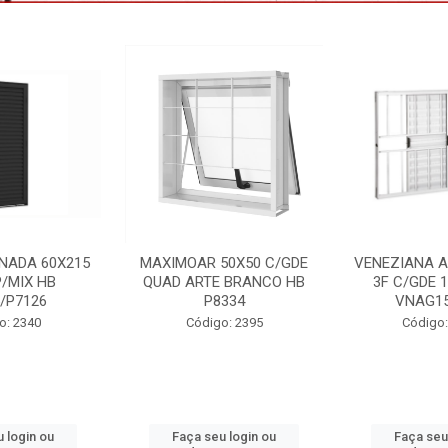
50X50 C/GDE
VENEZIANA ALUM BRANCO
PORTA LAMI
 BRANCO HB
3F C/GDE 100X150 HB
85X215 DIR 
334
VNAG153/4778
Código
o: 2395
Código: 2233 B
 login ou
Faça seu login ou
Faça seu