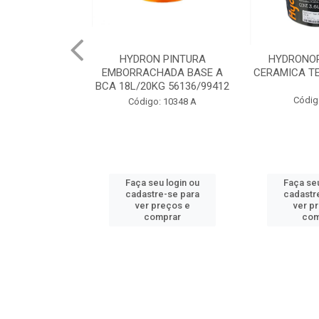
 PINTURA
HYDRONORTH ACQUA
HYDRONORT
HADA BASE A
CERAMICA TELHA 3.6 93175
PEDRAS MA
G 56136/99412
98
Código: 2056
: 10348 A
Código:
u login ou
Faça seu login ou
Faça seu
e-se para
cadastre-se para
cadastr
reços e
ver preços e
ver p
mprar
comprar
com