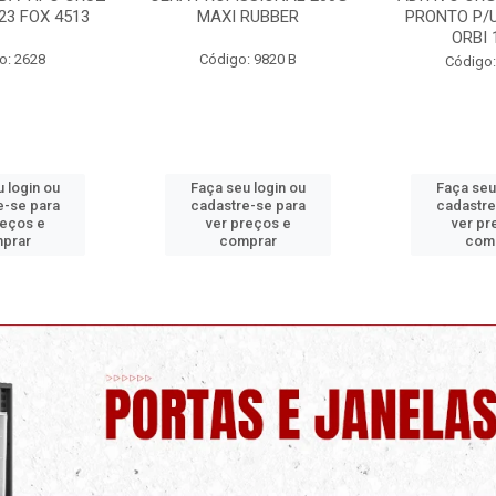
RUBBER
PRONTO P/USO 1 LITRO
ORBI
ORBI 19960
: 9820 B
Código:
Código: 9730 C
 login ou
Faça seu login ou
Faça seu
e-se para
cadastre-se para
cadastre
reços e
ver preços e
ver pr
prar
comprar
com