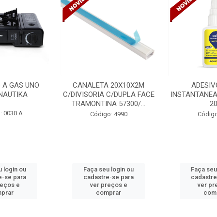
 20X10X2M
ADESIVO COLA
VENTILADO
 C/DUPLA FACE
INSTANTANEA QUARTZOLIT
TETO DELTA 
A 57300/...
20G
BIVOLT
o: 4990
Código: 5254
Código
 login ou
Faça seu login ou
Faça seu
e-se para
cadastre-se para
cadastre
reços e
ver preços e
ver pr
prar
comprar
com