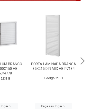
NADA BRANCA
VITRO ALUM BRANCO
PORTA MOGNO
MIX HB P7134
S/GDE 100X150 2F HB
ACO ARTE 85X
P6488
: 2391
Código
Código: 2232 B
 login ou
Faça seu login ou
Faça seu 