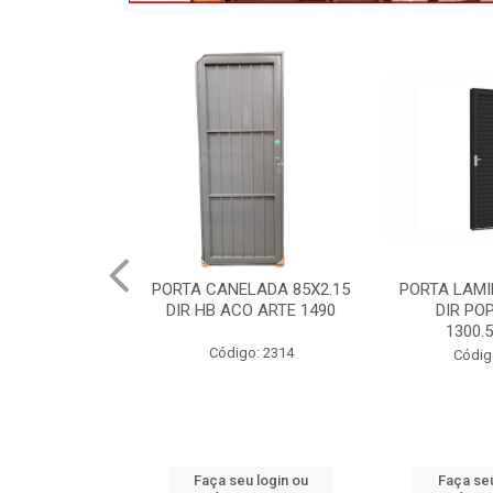
LADA 85X2.15
PORTA LAMINADA 60X215
MAXIMOAR 
O ARTE 1490
DIR POP/MIX HB
QUAD ARTE
1300.5/P7126
P8
o: 2314
Código: 2340
Códig
u login ou
Faça seu login ou
Faça seu