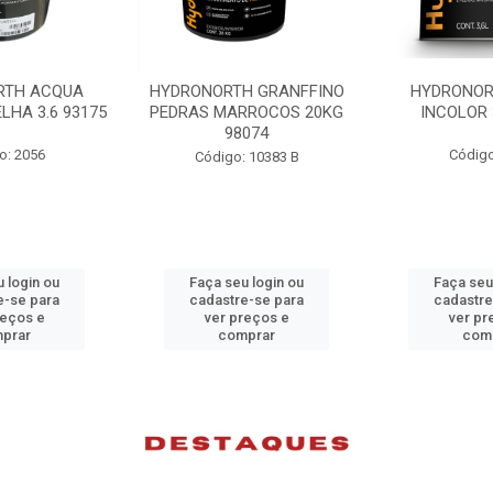
H GRANFFINO
HYDRONORTH ACQUA
HYDRONORTH
RROCOS 20KG
INCOLOR 3.6 93194
INCOLOR 
074
Código: 2052
Código
 10383 B
 login ou
Faça seu login ou
Faça seu
e-se para
cadastre-se para
cadastre
reços e
ver preços e
ver pr
prar
comprar
com