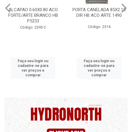
CO
PORTA CANELADA 85X2.15
PORTA LAMINADA 60X2
HB
DIR HB ACO ARTE 1490
DIR POP/MIX HB
1300.5/P7126
Código: 2314
Código: 2340
Faça seu login ou
Faça seu login ou
cadastre-se para
cadastre-se para
ver preços e
ver preços e
comprar
comprar