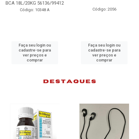
L/20KG 56136/99412
Código: 2056
Código: 10348 A
aça seu login ou
Faça seu login ou
F
cadastre-se para
cadastre-se para
ver preços e
ver preços e
comprar
comprar