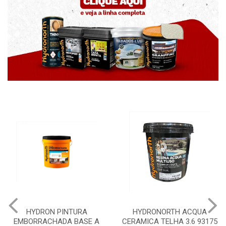
YDRON PINTURA
HYDRONORTH ACQUA
HYDR
RRACHADA BASE A
CERAMICA TELHA 3.6 93175
PEDR