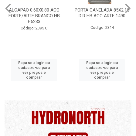
CO
PORTA CANELADA 85X2.15
PORTA LAMINADA 60X2
HB
DIR HB ACO ARTE 1490
DIR POP/MIX HB
1300.5/P7126
Código: 2314
Código: 2340
Faça seu login ou
Faça seu login ou
cadastre-se para
cadastre-se para
ver preços e
ver preços e
comprar
comprar