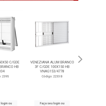
ALUM BRANCO
PORTA LAMINADA BRANCA
VITRO ALU
100X150 HB
85X215 DIR MIX HB P7134
S/GDE 100X
3/4778
P64
Código: 2391
 2233 B
Código:
 login ou
Faça seu login ou
Faça seu 