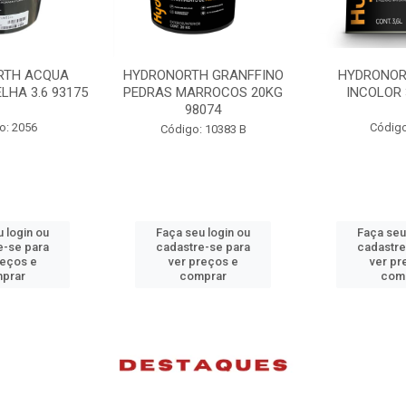
H GRANFFINO
HYDRONORTH ACQUA
HYDRONORTH
RROCOS 20KG
INCOLOR 3.6 93194
INCOLOR 
074
Código: 2052
Código
 10383 B
 login ou
Faça seu login ou
Faça seu
e-se para
cadastre-se para
cadastre
reços e
ver preços e
ver pr
prar
comprar
com