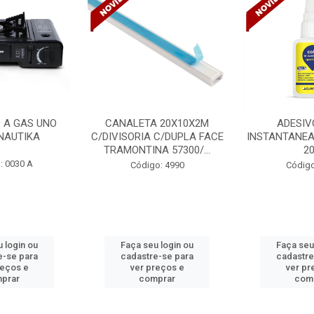
 20X10X2M
ADESIVO COLA
VENTILADO
 C/DUPLA FACE
INSTANTANEA QUARTZOLIT
TETO DELTA 
A 57300/...
20G
BIVOLT
o: 4990
Código: 5254
Código
 login ou
Faça seu login ou
Faça seu
e-se para
cadastre-se para
cadastre
reços e
ver preços e
ver pr
prar
comprar
com