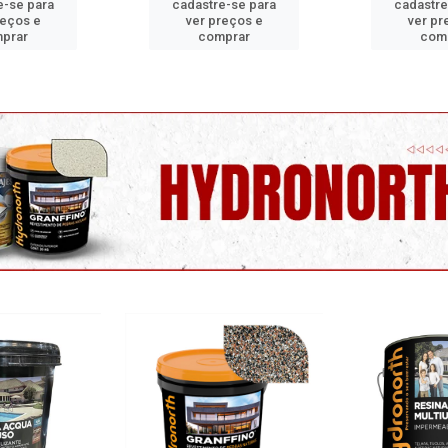
e-se para
cadastre-se para
cadastre
reços e
ver preços e
ver pr
prar
comprar
com