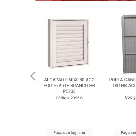
.60X0.80 ACO
PORTA CANELADA 85X2.15
PORTA LAMI
E BRANCO HB
DIR HB ACO ARTE 1490
DIR PO
5233
1300.
Código: 2314
: 2395 C
Códig
u login ou
Faça seu login ou
Faça seu