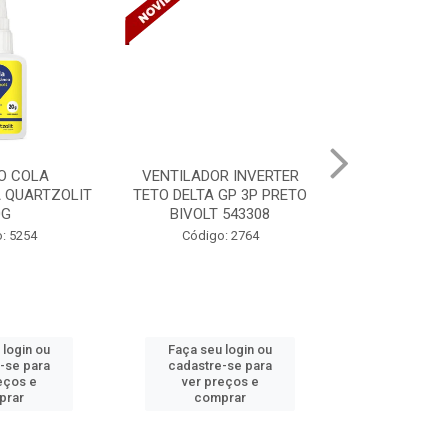
R INVERTER
VENTILADOR INVERTER
TINTA SPRAY
GP 3P PRETO
TETO DELTA GP 3P PRETO
VERNIZ BR 
 543308
BIVOLT 543302
MUND
: 2764
Código: 2765
Código:
 login ou
Faça seu login ou
Faça seu 
-se para
cadastre-se para
cadastre
eços e
ver preços e
ver pr
prar
comprar
comp