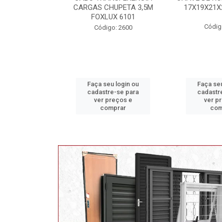
AS CHUPETA 3,5M
17X19X21X23 FOX 4513
FOXLUX 6101
Código: 2628
Código: 2600
aça seu login ou
Faça seu login ou
Fa
adastre-se para
cadastre-se para
ca
ver preços e
ver preços e
comprar
comprar