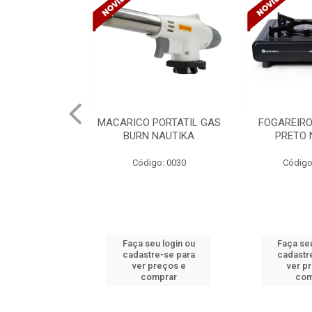
PORTATIL GAS
FOGAREIRO A GAS UNO
CANALETA
NAUTIKA
PRETO NAUTIKA
C/DIVISORIA
TRAMONTIN
o: 0030
Código: 0030 A
Códig
u login ou
Faça seu login ou
Faça seu
e-se para
cadastre-se para
cadastr
reços e
ver preços e
ver p
mprar
comprar
com