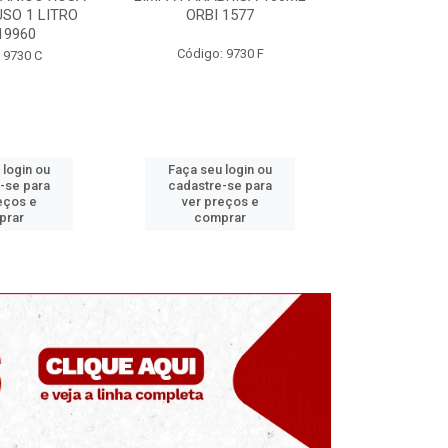
ORBI 1577
ORBI 246
MU
ódigo: 9730 F
Código: 9730 E
C
ça seu login ou
Faça seu login ou
Faç
dastre-se para
cadastre-se para
cad
ver preços e
ver preços e
v
comprar
comprar