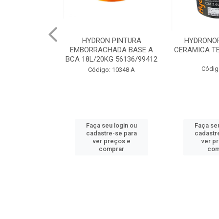
 PINTURA
HYDRONORTH ACQUA
HYDRONORT
HADA BASE A
CERAMICA TELHA 3.6 93175
PEDRAS MA
G 56136/99412
98
Código: 2056
: 10348 A
Código:
u login ou
Faça seu login ou
Faça seu
e-se para
cadastre-se para
cadastr
reços e
ver preços e
ver p
mprar
comprar
com