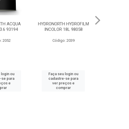
 HYDROFILM
HYDRONORTH ACR STAND
HYDRONORTH 
18L 98058
RENDE BCO GELO 3.6 8341
0.900 
: 2039
Código: 10219
Código
 login ou
Faça seu login ou
Faça seu 
-se para
cadastre-se para
cadastre
eços e
ver preços e
ver pr
prar
comprar
comp