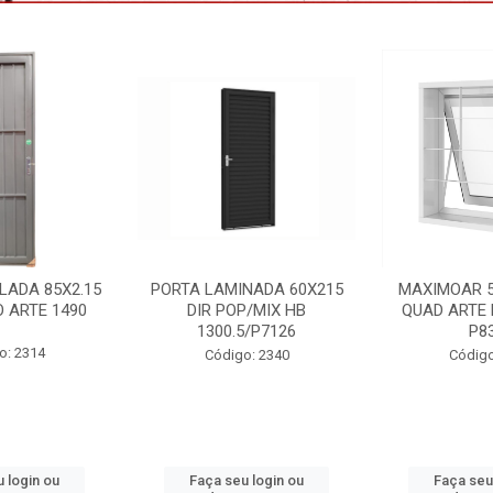
NADA 60X215
MAXIMOAR 50X50 C/GDE
VENEZIANA 
P/MIX HB
QUAD ARTE BRANCO HB
3F C/GDE 
5/P7126
P8334
VNAG15
o: 2340
Código: 2395
Código:
 login ou
Faça seu login ou
Faça seu