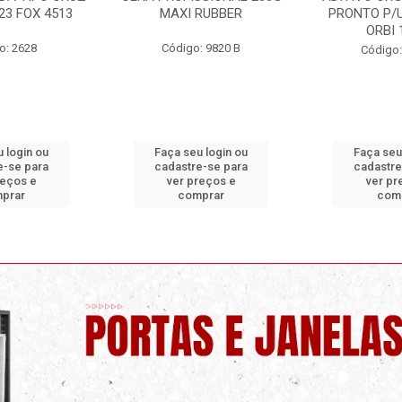
MAXI RUBBER
PRONTO P/USO 1 LITRO
ORBI 19960
Código: 9820 B
C
Código: 9730 C
ça seu login ou
Faça seu login ou
Fa
dastre-se para
cadastre-se para
ca
ver preços e
ver preços e
comprar
comprar