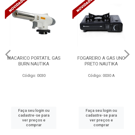
TATIL GAS
FOGAREIRO A GAS UNO
CANALETA 2
UTIKA
PRETO NAUTIKA
C/DIVISORIA C/
TRAMONTINA 5
0030
Código: 0030 A
Código: 
gin ou
Faça seu login ou
Faça seu lo
e para
cadastre-se para
cadastre-s
os e
ver preços e
ver preç
ar
comprar
compr