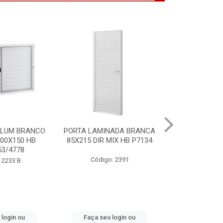
NADA BRANCA
VITRO ALUM BRANCO
PORTA MOGNO
MIX HB P7134
S/GDE 100X150 2F HB
ACO ARTE 85X
P6488
: 2391
Código
Código: 2232 B
 login ou
Faça seu login ou
Faça seu 