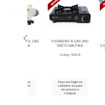
PORTATIL GAS
FOGAREIRO A GAS UNO
CANALETA
NAUTIKA
PRETO NAUTIKA
C/DIVISORIA
TRAMONTIN
o: 0030
Código: 0030 A
Códig
u login ou
Faça seu login ou
Faça seu
e-se para
cadastre-se para
cadastr
reços e
ver preços e
ver p
mprar
comprar
com