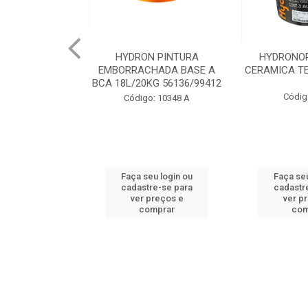
 PINTURA
HYDRONORTH ACQUA
HYDRONORT
HADA BASE A
CERAMICA TELHA 3.6 93175
PEDRAS MA
G 56136/99412
98
Código: 2056
: 10348 A
Código:
u login ou
Faça seu login ou
Faça seu
e-se para
cadastre-se para
cadastr
reços e
ver preços e
ver p
mprar
comprar
com