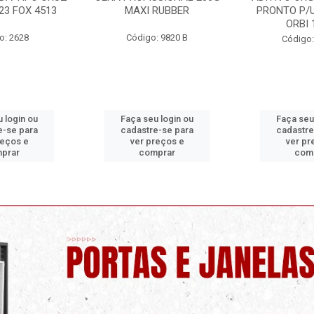
RUBBER
PRONTO P/USO 1 LITRO
ORBI
ORBI 19960
: 9820 B
Código:
Código: 9730 C
 login ou
Faça seu login ou
Faça seu
e-se para
cadastre-se para
cadastre
reços e
ver preços e
ver pr
prar
comprar
com