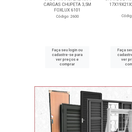
HUPETA 3,5M
17X19X21X23 FOX 4513
MAXI 
UX 6101
Código: 2628
Código
o: 2600
u login ou
Faça seu login ou
Faça seu
e-se para
cadastre-se para
cadastr
reços e
ver preços e
ver p
mprar
comprar
com