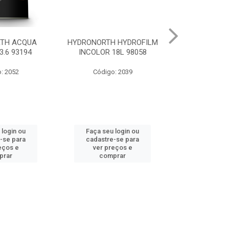
 HYDROFILM
HYDRONORTH ACR STAND
HYDRONORTH 
18L 98058
RENDE BCO GELO 3.6 8341
0.900 
: 2039
Código: 10219
Código
 login ou
Faça seu login ou
Faça seu 
-se para
cadastre-se para
cadastre
eços e
ver preços e
ver pr
prar
comprar
comp