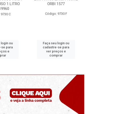
 1577
ORBI 246
MUNDIAL
 9730 F
Código: 9730 E
Código
 login ou
Faça seu login ou
Faça seu 
-se para
cadastre-se para
cadastre
eços e
ver preços e
ver pr
prar
comprar
comp