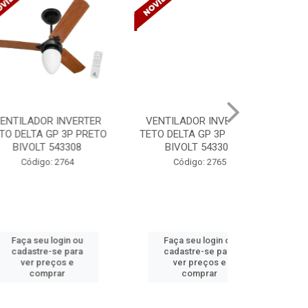
R INVERTER
VENTILADOR INVERTER
TINTA SPRAY
GP 3P PRETO
TETO DELTA GP 3P PRETO
VERNIZ BR 
 543308
BIVOLT 543302
MUND
: 2764
Código: 2765
Código:
 login ou
Faça seu login ou
Faça seu 
-se para
cadastre-se para
cadastre
eços e
ver preços e
ver pr
prar
comprar
comp