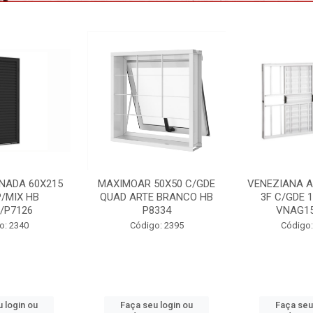
50X50 C/GDE
VENEZIANA ALUM BRANCO
PORTA LAMI
 BRANCO HB
3F C/GDE 100X150 HB
85X215 DIR 
334
VNAG153/4778
Código
o: 2395
Código: 2233 B
 login ou
Faça seu login ou
Faça seu