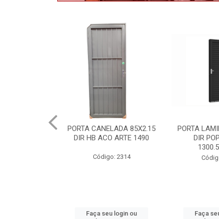
LADA 85X2.15
PORTA LAMINADA 60X215
MAXIMOAR 
O ARTE 1490
DIR POP/MIX HB
QUAD ARTE
1300.5/P7126
P8
o: 2314
Código: 2340
Códig
u login ou
Faça seu login ou
Faça seu