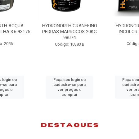
H GRANFFINO
HYDRONORTH ACQUA
HYDRONORTH
RROCOS 20KG
INCOLOR 3.6 93194
INCOLOR 
074
Código: 2052
Código
 10383 B
 login ou
Faça seu login ou
Faça seu
e-se para
cadastre-se para
cadastre
reços e
ver preços e
ver pr
prar
comprar
com