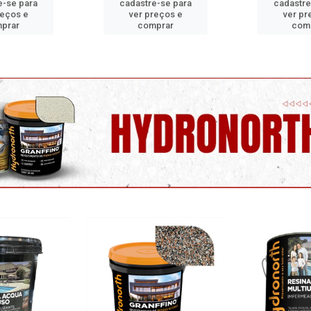
e-se para
cadastre-se para
cadastre
reços e
ver preços e
ver pr
prar
comprar
com