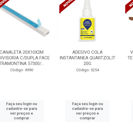
 20X10X2M
ADESIVO COLA
VENTILADO
 C/DUPLA FACE
INSTANTANEA QUARTZOLIT
TETO DELTA 
A 57300/...
20G
BIVOLT
o: 4990
Código: 5254
Código
 login ou
Faça seu login ou
Faça seu
e-se para
cadastre-se para
cadastre
reços e
ver preços e
ver pr
prar
comprar
com