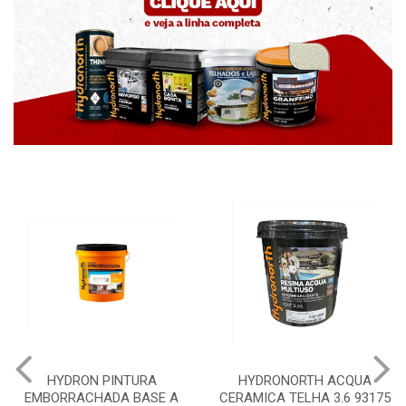
HYDRONORTH ACQUA
HYDRONORTH GRANFFI
 A
CERAMICA TELHA 3.6 93175
PEDRAS MARROCOS 20