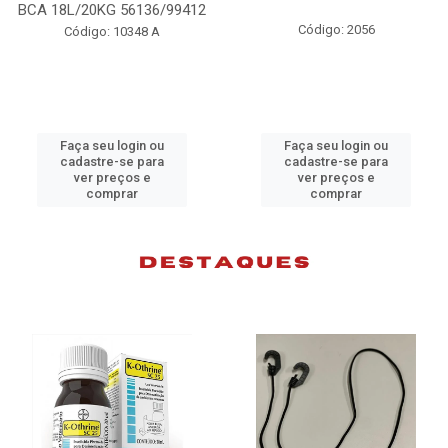
412
98074
Código: 2056
Código: 10383 B
Faça seu login ou
Faça seu login ou
cadastre-se para
cadastre-se para
ver preços e
ver preços e
comprar
comprar