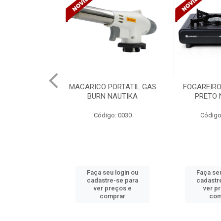
PORTATIL GAS
FOGAREIRO A GAS UNO
CANALETA
NAUTIKA
PRETO NAUTIKA
C/DIVISORIA
TRAMONTIN
o: 0030
Código: 0030 A
Códig
u login ou
Faça seu login ou
Faça seu
e-se para
cadastre-se para
cadastr
reços e
ver preços e
ver p
mprar
comprar
com