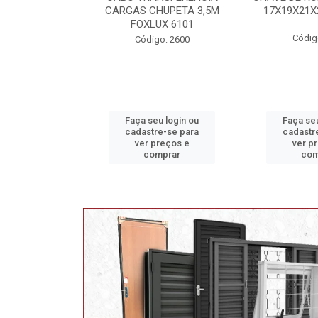
HUPETA 3,5M
17X19X21X23 FOX 4513
MAXI 
UX 6101
Código: 2628
Código
o: 2600
u login ou
Faça seu login ou
Faça seu
e-se para
cadastre-se para
cadastr
reços e
ver preços e
ver p
mprar
comprar
com