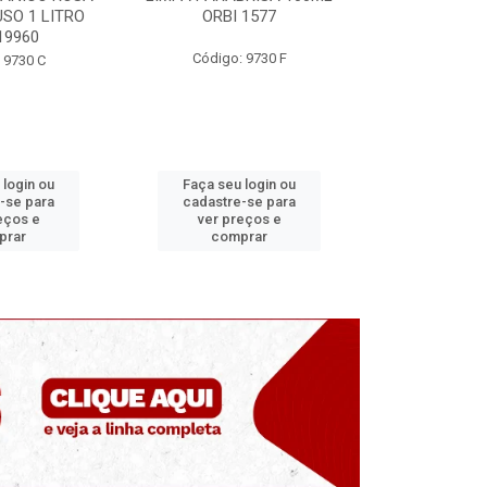
 1577
ORBI 246
50ML ORB
 9730 F
Código: 9730 E
Código:
 login ou
Faça seu login ou
Faça seu 
-se para
cadastre-se para
cadastre
eços e
ver preços e
ver pr
prar
comprar
comp