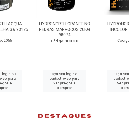
H GRANFFINO
HYDRONORTH ACQUA
HYDRONORTH
RROCOS 20KG
INCOLOR 3.6 93194
INCOLOR 
074
Código: 2052
Código
 10383 B
 login ou
Faça seu login ou
Faça seu
e-se para
cadastre-se para
cadastre
reços e
ver preços e
ver pr
prar
comprar
com