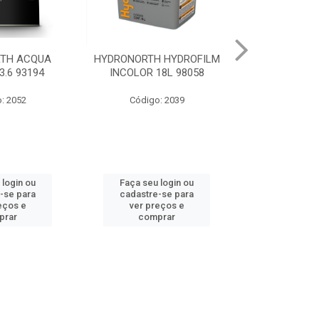
 HYDROFILM
HYDRONORTH ACR STAND
HYDRONORTH 
18L 98058
RENDE BCO GELO 3.6 8341
0.900 
: 2039
Código: 10219
Código
 login ou
Faça seu login ou
Faça seu 
-se para
cadastre-se para
cadastre
eços e
ver preços e
ver pr
prar
comprar
comp