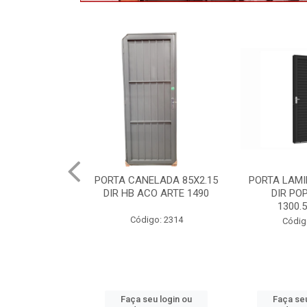
LADA 85X2.15
PORTA LAMINADA 60X215
MAXIMOAR 
O ARTE 1490
DIR POP/MIX HB
QUAD ARTE
1300.5/P7126
P8
o: 2314
Código: 2340
Códig
u login ou
Faça seu login ou
Faça seu