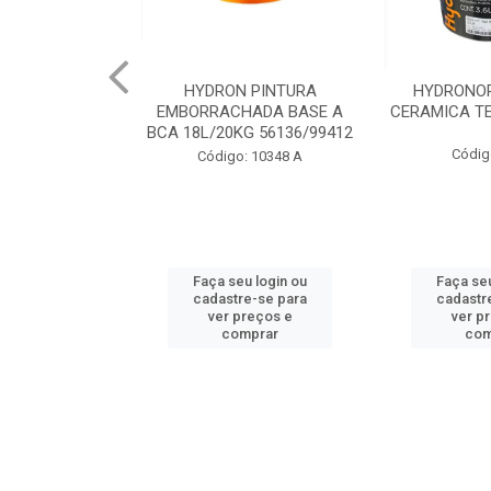
 PINTURA
HYDRONORTH ACQUA
HYDRONORT
HADA BASE A
CERAMICA TELHA 3.6 93175
PEDRAS MA
G 56136/99412
98
Código: 2056
: 10348 A
Código:
u login ou
Faça seu login ou
Faça seu
e-se para
cadastre-se para
cadastr
reços e
ver preços e
ver p
mprar
comprar
com