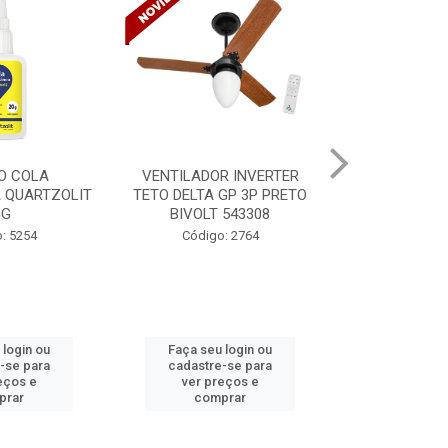
R INVERTER
VENTILADOR INVERTER
TINTA SPRAY
GP 3P PRETO
TETO DELTA GP 3P PRETO
VERNIZ BR 
 543308
BIVOLT 543302
MUND
: 2764
Código: 2765
Código:
 login ou
Faça seu login ou
Faça seu 
-se para
cadastre-se para
cadastre
eços e
ver preços e
ver pr
prar
comprar
comp