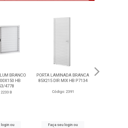
NADA BRANCA
VITRO ALUM BRANCO
PORTA MOGNO
MIX HB P7134
S/GDE 100X150 2F HB
ACO ARTE 85X
P6488
: 2391
Código
Código: 2232 B
 login ou
Faça seu login ou
Faça seu 