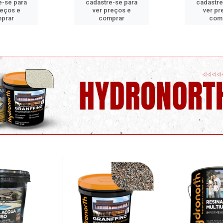
e-se para
cadastre-se para
cadastre
reços e
ver preços e
ver pr
prar
comprar
com