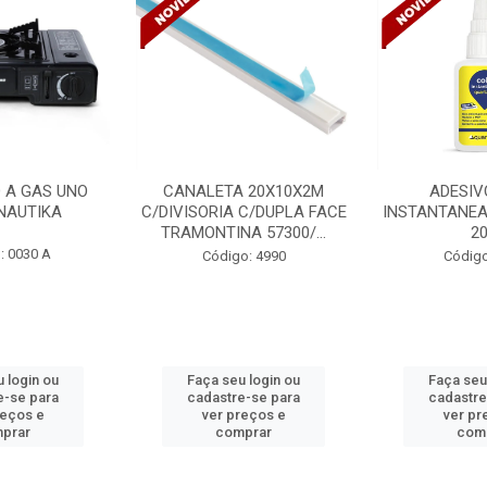
 20X10X2M
ADESIVO COLA
VENTILADO
 C/DUPLA FACE
INSTANTANEA QUARTZOLIT
TETO DELTA 
A 57300/...
20G
BIVOLT
o: 4990
Código: 5254
Código
 login ou
Faça seu login ou
Faça seu
e-se para
cadastre-se para
cadastre
reços e
ver preços e
ver pr
prar
comprar
com