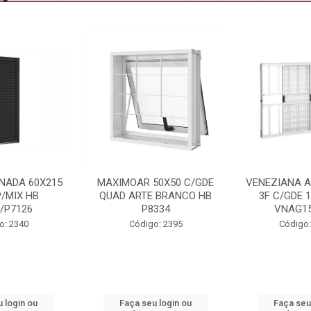
50X50 C/GDE
VENEZIANA ALUM BRANCO
PORTA LAMI
 BRANCO HB
3F C/GDE 100X150 HB
85X215 DIR 
334
VNAG153/4778
Código
o: 2395
Código: 2233 B
 login ou
Faça seu login ou
Faça seu