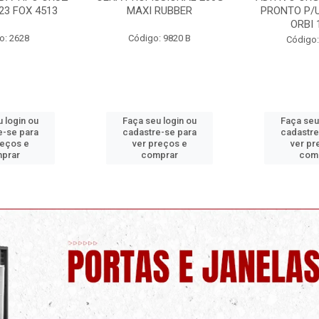
RUBBER
PRONTO P/USO 1 LITRO
ORBI
ORBI 19960
: 9820 B
Código:
Código: 9730 C
 login ou
Faça seu login ou
Faça seu
e-se para
cadastre-se para
cadastre
reços e
ver preços e
ver pr
prar
comprar
com