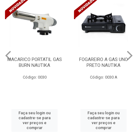
TATIL GAS
FOGAREIRO A GAS UNO
CANALETA 2
UTIKA
PRETO NAUTIKA
C/DIVISORIA C/
TRAMONTINA 5
0030
Código: 0030 A
Código: 
gin ou
Faça seu login ou
Faça seu lo
e para
cadastre-se para
cadastre-s
os e
ver preços e
ver preç
ar
comprar
compr