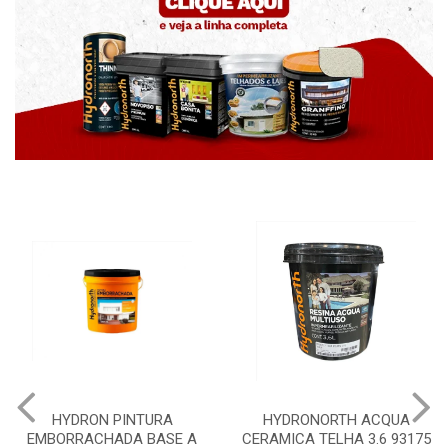
YDRON PINTURA
HYDRONORTH ACQUA
HYDR
RRACHADA BASE A
CERAMICA TELHA 3.6 93175
PEDR