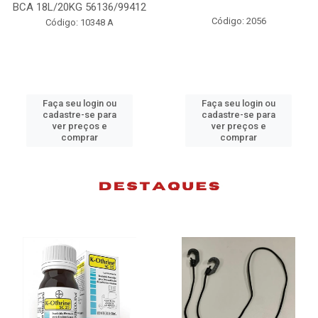
L/20KG 56136/99412
Código: 2056
Código: 10348 A
aça seu login ou
Faça seu login ou
F
cadastre-se para
cadastre-se para
ver preços e
ver preços e
comprar
comprar