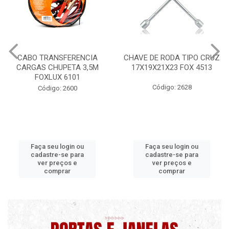
ANSFERENCIA
CHAVE DE RODA TIPO CRUZ
CERA PROF
HUPETA 3,5M
17X19X21X23 FOX 4513
MAXI
LUX 6101
Código: 2628
Códig
go: 2600
eu login ou
Faça seu login ou
Faça s
re-se para
cadastre-se para
cadast
preços e
ver preços e
ver 
omprar
comprar
c