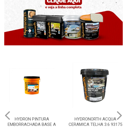
YDRON PINTURA
HYDRONORTH ACQUA
HYDR
RRACHADA BASE A
CERAMICA TELHA 3.6 93175
PEDR