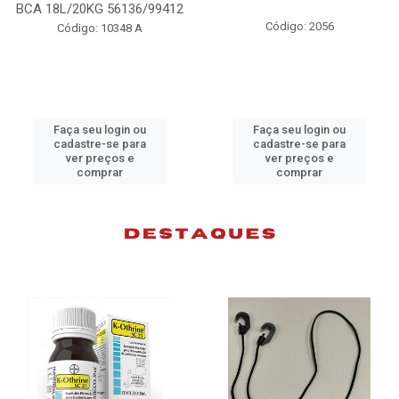
L/20KG 56136/99412
Código: 2056
Código: 10348 A
aça seu login ou
Faça seu login ou
F
cadastre-se para
cadastre-se para
ver preços e
ver preços e
comprar
comprar