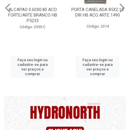
80 ACO
PORTA CANELADA 85X2.15
PORTA LAMINADA 
NCO HB
DIR HB ACO ARTE 1490
DIR POP/MIX 
1300.5/P712
Código: 2314
C
Código: 2340
ou
Faça seu login ou
Faça seu login 
ra
cadastre-se para
cadastre-se pa
ver preços e
ver preços e
comprar
comprar