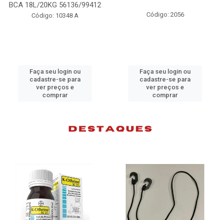
A 18L/20KG 56136/99412
Código: 2056
Código: 10348 A
Faça seu login ou
Faça seu login ou
cadastre-se para
cadastre-se para
ver preços e
ver preços e
comprar
comprar