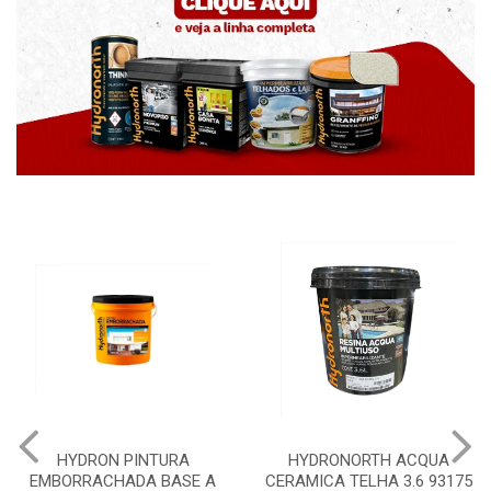
HYDRON PINTURA
HYDRONORTH ACQUA
H
EMBORRACHADA BASE A
CERAMICA TELHA 3.6 93175
P