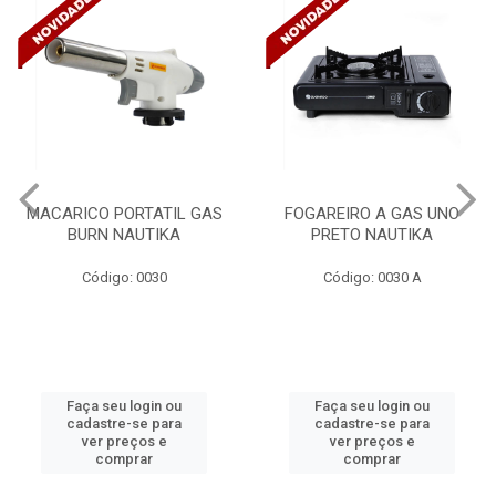
PORTATIL GAS
FOGAREIRO A GAS UNO
CANALET
 NAUTIKA
PRETO NAUTIKA
C/DIVISORI
TRAMONTI
go: 0030
Código: 0030 A
Códi
eu login ou
Faça seu login ou
Faça s
re-se para
cadastre-se para
cadast
preços e
ver preços e
ver 
omprar
comprar
c