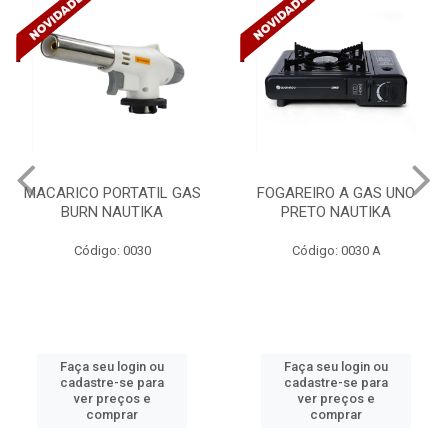
IL GAS
FOGAREIRO A GAS UNO
CANALETA 20X1
KA
PRETO NAUTIKA
C/DIVISORIA C/DUP
TRAMONTINA 5730
Código: 0030 A
Código: 4990
ou
Faça seu login ou
Faça seu login 
ra
cadastre-se para
cadastre-se pa
ver preços e
ver preços e
comprar
comprar