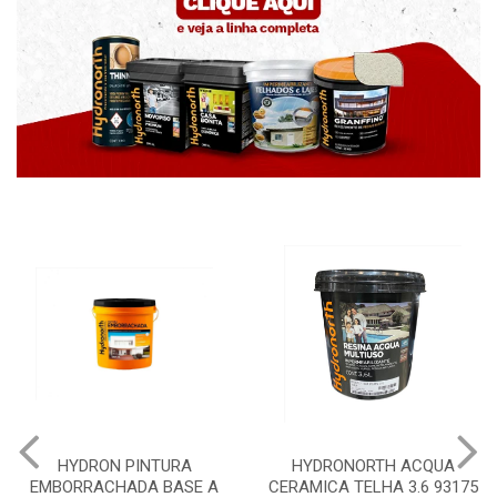
URA
HYDRONORTH ACQUA
HYDRONORTH GRA
ASE A
CERAMICA TELHA 3.6 93175
PEDRAS MARROCO