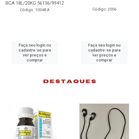
6/99412
98074
Código: 2056
 A
Código: 10383
ou
Faça seu login ou
Faça seu login 
ra
cadastre-se para
cadastre-se pa
ver preços e
ver preços e
comprar
comprar