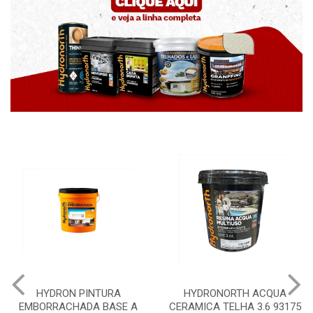
HYDRONORTH ACQUA
HYDRONORTH GRANFFI
 A
CERAMICA TELHA 3.6 93175
PEDRAS MARROCOS 20