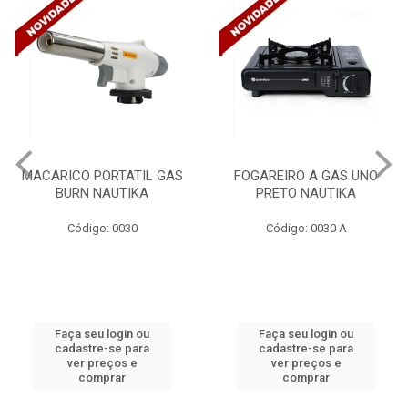
S
FOGAREIRO A GAS UNO
CANALETA 20X10X2M
PRETO NAUTIKA
C/DIVISORIA C/DUPLA FA
TRAMONTINA 57300/...
Código: 0030 A
Código: 4990
Faça seu login ou
Faça seu login ou
cadastre-se para
cadastre-se para
ver preços e
ver preços e
comprar
comprar