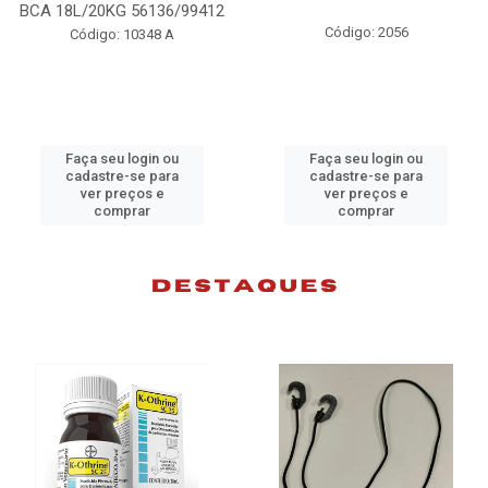
412
98074
Código: 2056
Código: 10383 B
Faça seu login ou
Faça seu login ou
cadastre-se para
cadastre-se para
ver preços e
ver preços e
comprar
comprar