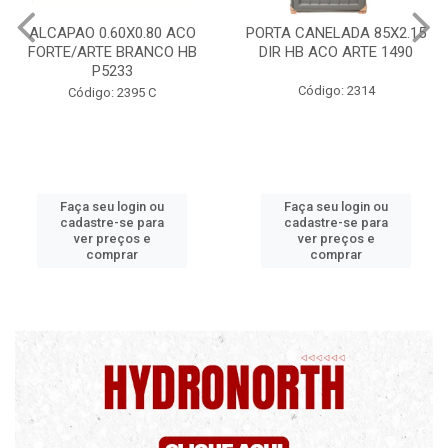
ALCAPAO 0.60X0.80 ACO
PORTA CANELADA 85X2.15
P
FORTE/ARTE BRANCO HB
DIR HB ACO ARTE 1490
P5233
Código: 2314
Código: 2395 C
Faça seu login ou
Faça seu login ou
cadastre-se para
cadastre-se para
ver preços e
ver preços e
comprar
comprar