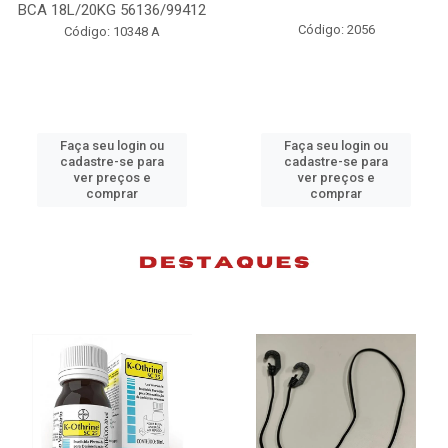
99412
98074
Código: 2056
Código: 10383 B
Faça seu login ou
Faça seu login ou
cadastre-se para
cadastre-se para
ver preços e
ver preços e
comprar
comprar