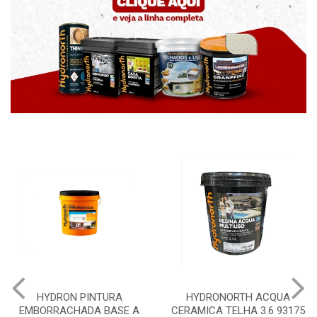
A
HYDRONORTH ACQUA
HYDRONORTH GRANF
E A
CERAMICA TELHA 3.6 93175
PEDRAS MARROCOS 