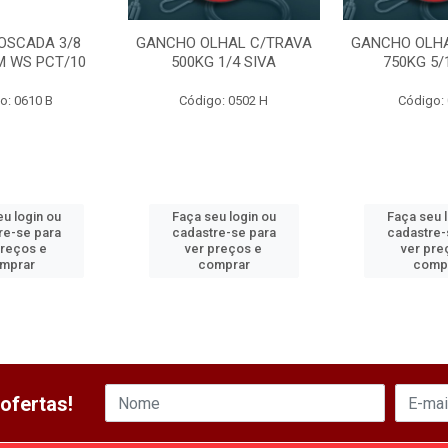
OSCADA 3/8
GANCHO OLHAL C/TRAVA
GANCHO OLHA
M WS PCT/10
500KG 1/4 SIVA
750KG 5/
o: 0610 B
Código: 0502 H
Código: 
u login ou
Faça seu login ou
Faça seu 
re-se para
cadastre-se para
cadastre-
preços e
ver preços e
ver pre
mprar
comprar
comp
ofertas!