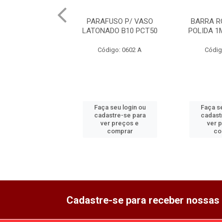
PARAFUSO P/ VASO
BARRA R
LATONADO B10 PCT50
POLIDA 1
Código: 0602 A
Códig
Faça seu login ou
Faça se
cadastre-se para
cadast
ver preços e
ver 
comprar
co
Cadastre-se para receber nossas 