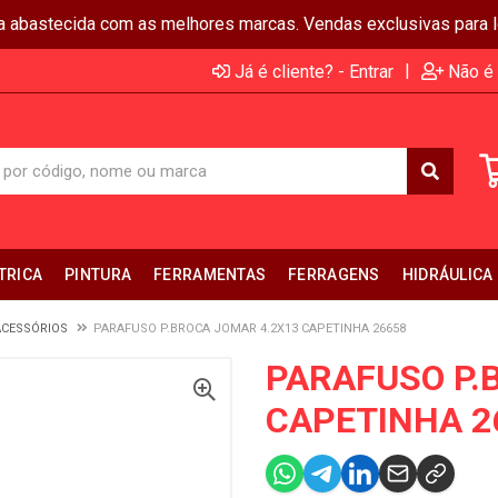
ja abastecida com as melhores marcas. Vendas exclusivas para lo
|
Já é cliente? - Entrar
Não é 
TRICA
PINTURA
FERRAMENTAS
FERRAGENS
HIDRÁULICA
ACESSÓRIOS
PARAFUSO P.BROCA JOMAR 4.2X13 CAPETINHA 26658
PARAFUSO P.
CAPETINHA 2