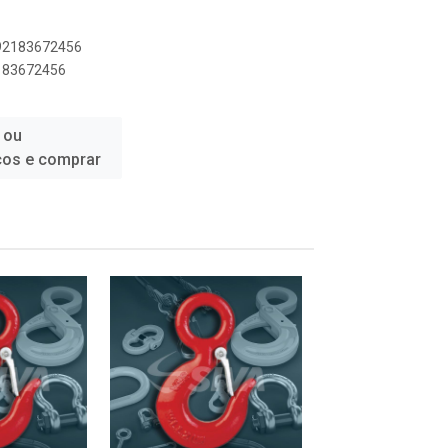
892183672456
2183672456
 ou
ços e comprar