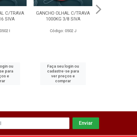
L C/TRAVA
GANCHO OLHAL C/TRAVA
GANCHO OLHAL 
16 SIVA
1000KG 3/8 SIVA
2000KG 1/2 
0502 I
Código: 0502 J
Código: 050
login ou
Faça seu login ou
Faça seu log
se para
cadastre-se para
cadastre-se 
ços e
ver preços e
ver preços
rar
comprar
comprar