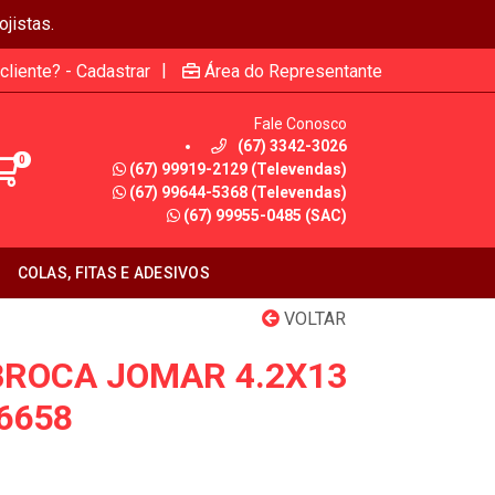
jistas.
|
cliente? - Cadastrar
Área do Representante
Fale Conosco
(67) 3342-3026
0
(67) 99919-2129 (Televendas)
(67) 99644-5368 (Televendas)
(67) 99955-0485 (SAC)
COLAS, FITAS E ADESIVOS
VOLTAR
BROCA JOMAR 4.2X13
6658