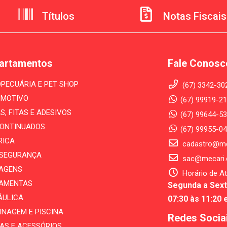
Títulos
Notas Fiscais
artamentos
Fale Conosc
PECUÁRIA E PET SHOP
(67) 3342-30
MOTIVO
(67) 99919-21
S, FITAS E ADESIVOS
(67) 99644-53
ONTINUADOS
(67) 99955-0
RICA
cadastro@me
- SEGURANÇA
sac@mecari.
AGENS
Horário de A
AMENTAS
Segunda a Sext
ÁULICA
07:30 às 11:20 
INAGEM E PISCINA
Redes Socia
AS E ACESSÓRIOS