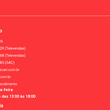
o
26
29 (Televendas)
68 (Televendas)
485 (SAC)
cari.com.br
com.br
tendimento
a-feira
e das 13:00 às 18:00
is