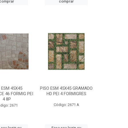
comprar
comprar
 ESM 45X45
PISO ESM 45X45 GRAMADO
E 46 FORMIG PEI
HD PEI 4 FORMIGRES
4 8P
Código: 2671 A
digo: 2671
 seu login ou
Faça seu login ou