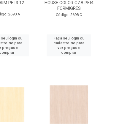
ORM PEI 3 12
HOUSE COLOR CZA PEI4
FORMIGRES
igo: 2690 A
Código: 2698 C
 seu login ou
Faça seu login ou
stre-se para
cadastre-se para
r preços e
ver preços e
comprar
comprar