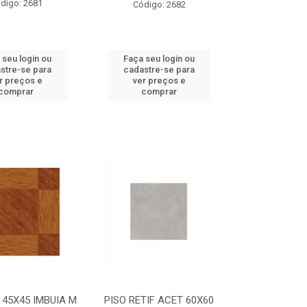
digo: 2681
Código: 2682
 seu login ou
Faça seu login ou
stre-se para
cadastre-se para
r preços e
ver preços e
comprar
comprar
 45X45 IMBUIA M
PISO RETIF ACET 60X60