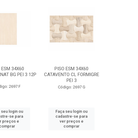
 ESM 34X60
PISO ESM 34X60
AT BG PEI 3 12P
CATAVENTO CL FORMIGRE
PEI 3
igo: 2697 F
Código: 2697 G
 seu login ou
Faça seu login ou
stre-se para
cadastre-se para
r preços e
ver preços e
comprar
comprar