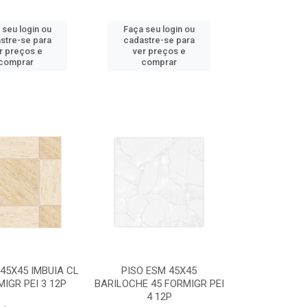
 seu login ou
Faça seu login ou
stre-se para
cadastre-se para
r preços e
ver preços e
comprar
comprar
 45X45 IMBUIA CL
PISO ESM 45X45
MIGR PEI 3 12P
BARILOCHE 45 FORMIGR PEI
4 12P