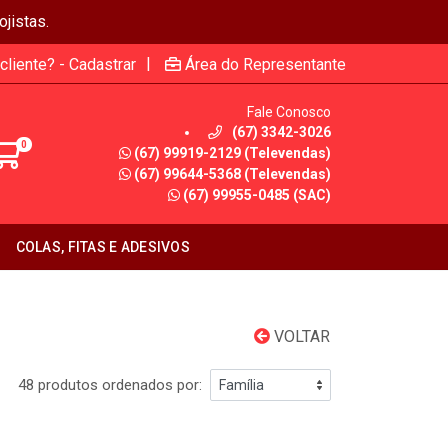
jistas.
|
cliente? - Cadastrar
Área do Representante
Fale Conosco
(67) 3342-3026
0
(67) 99919-2129 (Televendas)
(67) 99644-5368 (Televendas)
(67) 99955-0485 (SAC)
COLAS, FITAS E ADESIVOS
VOLTAR
48 produtos ordenados por: