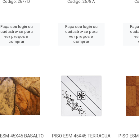
Código: 2677 D
Código: 2678 A
Có
Faça seu login ou
Faça seu login ou
Faça
cadastre-se para
cadastre-se para
cada
ver preços e
ver preços e
ve
comprar
comprar
 ESM 45X45 BASALTO
PISO ESM 45X45 TERRAGUA
PISO ESM