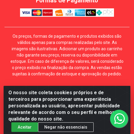
Formas de Pagamento
Os preços, formas de pagamento e produtos exibidos são
válidos apenas para compras realizadas pelo site. As
imagens são ilustrativas. Adicionar um produto ao carrinho
não garante seu preço, reserva ou disponibilidade em
estoque. Em caso de diferença de valores, será considerado
o preço exibido na finalização da compra. As vendas estão
sujeitas à confirmação de estoque e aprovação do pedido.
O nosso site coleta cookies próprios e de
Mécari Distribuidora - Av. Gury Marques, 5164. Jd Centro
terceiros para proporcionar uma experiência
Oeste. Campo Grande MS. CEP 79072-000. CNPJ
personalizada ao usuário, apresentar publicidade
70.357.959/0001-64
relevante de acordo com o seu perfil e melhorar a
qualidade do nosso site.
Aceitar
Negar não essenciais